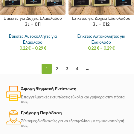
Ετικέτες για Δοχεία Ελαιολάδου
Ετικέτες για Δοχεία Ελαιολάδου
3L – 011
3L – 012
Eτικέτες Αυτοκόλλητες για
Eτικέτες Αυτοκόλλητες για
Eλαιόλαδο
Eλαιόλαδο
0.22
€
–
0.29
€
0.22
€
–
0.29
€
1
2
3
4
→
Άψογη Ψηφιακή Εκτύπωση
Επαγγελματικές εκτυπώσεις εύκολα και γρήγορα στην πόρτα
σας.
Γρήγορη Παράδοση.
Σύντομες διαδικασίες για να εξασφαλίσουμε την ικανοποίησή
σας.