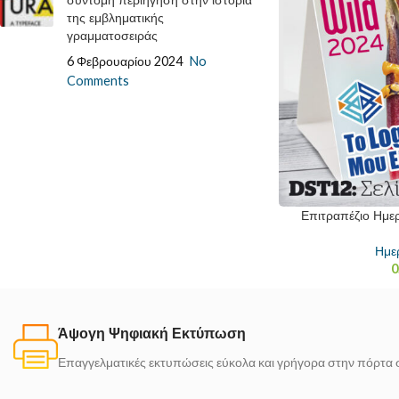
σύντομη περιήγηση στην ιστορία
της εμβληματικής
γραμματοσειράς
6 Φεβρουαρίου 2024
No
Comments
Επιτραπέζιο Ημε
Ημε
0
Άψογη Ψηφιακή Εκτύπωση
Επαγγελματικές εκτυπώσεις εύκολα και γρήγορα στην πόρτα 