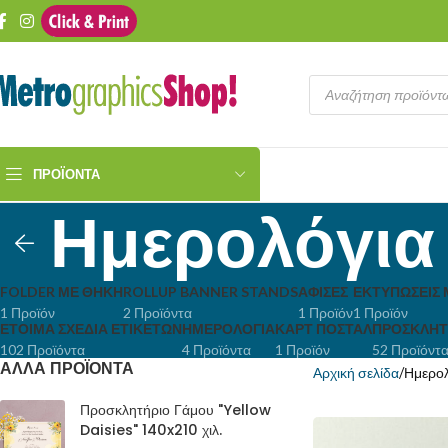
ΠΡΟΪΌΝΤΑ
Ημερολόγια
FOLDER ΜΕ ΘΉΚΗ
ROLLUP BANNER STANDS
ΑΦΊΣΕΣ
ΕΚΤΥΠΏΣΕΙΣ 
1 Προϊόν
2 Προϊόντα
1 Προϊόν
1 Προϊόν
ΈΤΟΙΜΑ ΣΧΈΔΙΑ ΕΤΙΚΕΤΏΝ
ΗΜΕΡΟΛΌΓΙΑ
ΚΑΡΤ ΠΟΣΤΆΛ
ΠΡΟΣΚΛΗΤ
102 Προϊόντα
4 Προϊόντα
1 Προϊόν
52 Προϊόντ
ΑΛΛΑ ΠΡΟΪΟΝΤΑ
Αρχική σελίδα
Ημερολ
Προσκλητήριο Γάμου "Yellow
Daisies" 140x210 χιλ.