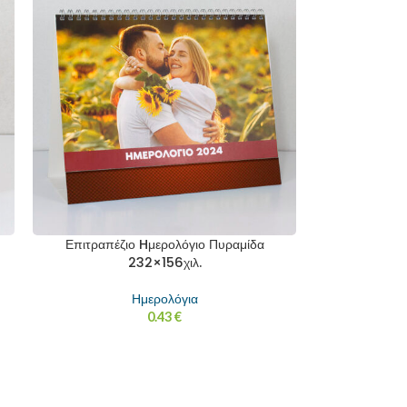
Επιτραπέζιο Hμερολόγιο Πυραμίδα
232×156χιλ.
Ημερολόγια
0.43
€