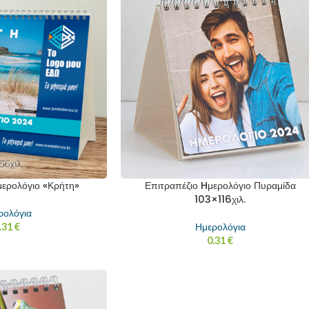
μερολόγιο «Κρήτη»
Επιτραπέζιο Hμερολόγιο Πυραμίδα
103×116χιλ.
ρολόγια
.31
€
Ημερολόγια
0.31
€