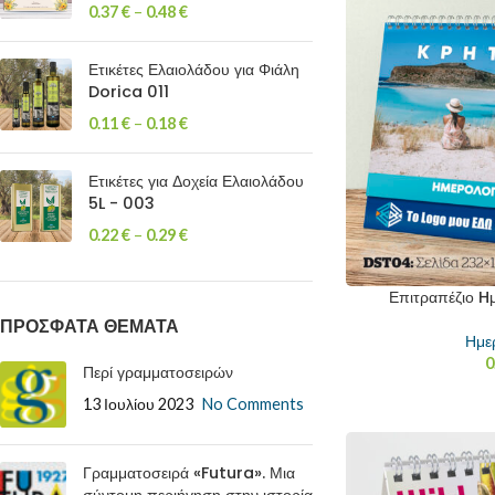
0.37
€
–
0.48
€
Ετικέτες Ελαιολάδου για Φιάλη
Dorica 011
0.11
€
–
0.18
€
Ετικέτες για Δοχεία Ελαιολάδου
5L - 003
0.22
€
–
0.29
€
Επιτραπέζιο H
ΠΡΟΣΦΑΤΑ ΘΕΜΑΤΑ
Ημε
0
Περί γραμματοσειρών
13 Ιουλίου 2023
No Comments
Γραμματοσειρά «Futura». Μια