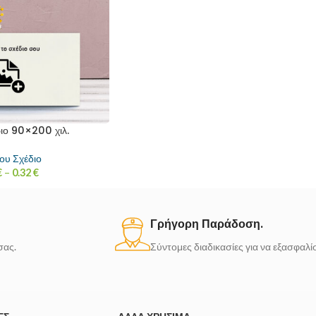
ιο 90×200 χιλ.
ου Σχέδιο
€
–
0.32
€
Γρήγορη Παράδοση.
σας.
Σύντομες διαδικασίες για να εξασφαλ