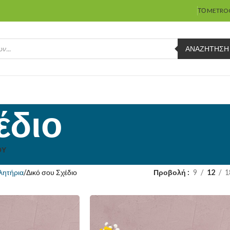
ΤΟ METRO
ΑΝΑΖΉΤΗΣΗ
έδιο
ΟΥ
λητήρια
Δικό σου Σχέδιο
Προβολή
9
12
1