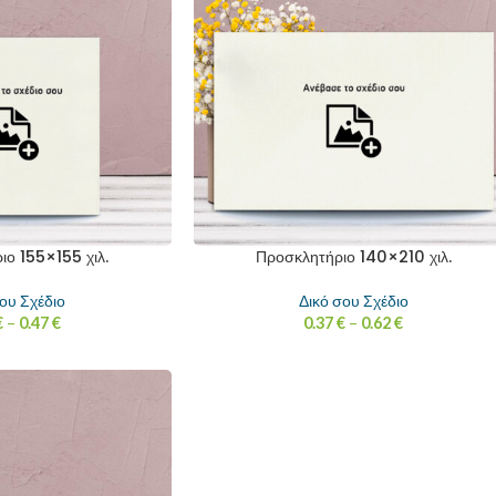
ο 155×155 χιλ.
Προσκλητήριο 140×210 χιλ.
ου Σχέδιο
Δικό σου Σχέδιο
€
–
0.47
€
0.37
€
–
0.62
€