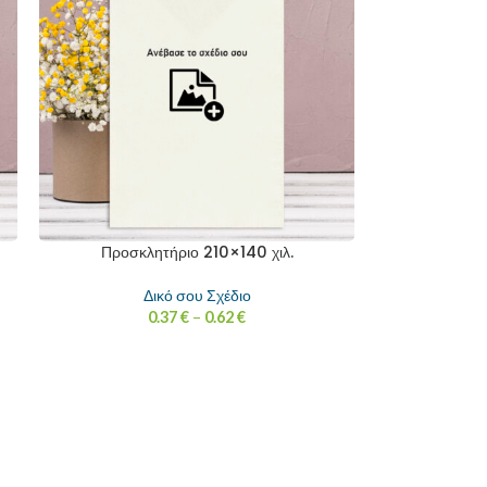
Προσκλητήριο 210×140 χιλ.
Δικό σου Σχέδιο
0.37
€
–
0.62
€