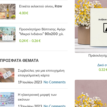
Ετικέτα εκλεκτού οίνου, Raw
4.00
€
Προσκλητήριο Βάπτισης Αγόρι
"Μικροί Ινδιάνοι" 90x200 χιλ.
0.24
€
–
0.26
€
Πρoσκλητήρι
ΠΡΟΣΦΑΤΑ ΘΕΜΑΤΑ
Δικό σ
0.32
Συμβούλες για μια επιτυχημένη
επαγγελματική κάρτα
19 Ιουλίου 2023
No Comments
Η ηλεκτρονική μορφή των
εικόνων
13 Ιουλίου 2023
No Comments