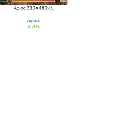
Αφίσα 330×480χιλ.
Αφίσες
3.70
€