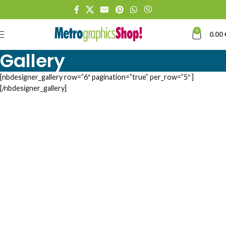
0
0.00
Gallery
[nbdesigner_gallery row=”6″ pagination=”true” per_row=”5″ ]
[/nbdesigner_gallery]