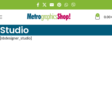
0
0.00
Studio
[nbdesigner_studio]