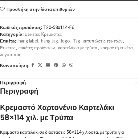
Προσθήκη στην λίστα επιθυμιών
Κωδικός προϊόντος:
T20-58x114-F6
Κατηγορία:
Ετικέτες Kρεμαστές
Ετικέτες:
hang label
,
hang tag
,
logo
,
Tag
,
εκτυπώσεις ετικετών
,
Ετικέτες
,
ετικέτες προϊόντων
,
καρτελάκια με τρύπα
,
κρεμαστή ετικέτα
,
λογότυπος
Κοινοποίηση:
Περιγραφή
Περιγραφή
Κρεμαστό Χαρτονένιο Καρτελάκι
58×114 χιλ. με Τρύπα
Κρεμαστό καρτελάκι σε διαστάσεις 58×114 χιλιοστά, με τρύπα για