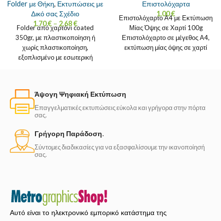
Folder με Θήκη
,
Εκτυπώσεις με
Επιστολόχαρτα
Δικό σας Σχέδιο
1.00
€
Επιστολόχαρτο Α4 με Εκτύπωση
1.70
€
–
2.68
€
Folder από χαρτόνι coated
Μίας Όψης σε Χαρτί 100g
350gr, με πλαστικοποίηση ή
Επιστολόχαρτο σε μέγεθος Α4,
χωρίς πλαστικοποίηση,
εκτύπωση μίας όψης σε χαρτί
εξοπλισμένο με εσωτερική
γραφής 100gr.
κολλητή θήκη για έγγραφα.
Επιλέγεις εκτύπωση μίας
Άψογη Ψηφιακή Εκτύπωση
Επαγγελματικές εκτυπώσεις εύκολα και γρήγορα στην πόρτα
σας.
Γρήγορη Παράδοση.
Σύντομες διαδικασίες για να εξασφαλίσουμε την ικανοποίησή
σας.
Αυτό είναι το ηλεκτρονικό εμπορικό κατάστημα της