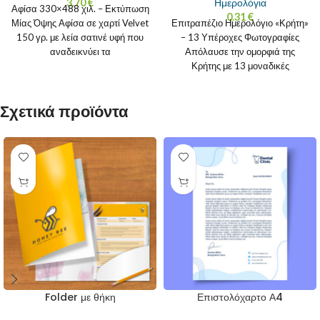
3.70
€
Ημερολόγια
Αφίσα 330×488 χιλ. – Εκτύπωση
0.31
€
Μίας Όψης Αφίσα σε χαρτί Velvet
Επιτραπέζιο Ημερολόγιο «Κρήτη»
150 γρ. με λεία σατινέ υφή που
– 13 Υπέροχες Φωτογραφίες
αναδεικνύει τα
Απόλαυσε την ομορφιά της
Κρήτης με 13 μοναδικές
φωτογραφίες σε αυτό το
επιτραπέζιο
Σχετικά προϊόντα
Folder με θήκη
Επιστολόχαρτο Α4