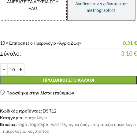
ΑΝΕΒΑΣΕ ΤΑ ΑΡΧΕΙΑ ΣΟΥ
Αναθεσε την σχεδιάση στην
ΕΔΩ
metrographics
0.31
€
10
Επιτραπέζιο Ημερολόγιο «Άγρια Ζωή»
×
Σύνολο:
3.10
€
ΠΡΟΣΘΉΚΗ ΣΤΟ ΚΑΛΆΘΙ
Προσθήκη στην λίστα επιθυμιών
Κωδικός προϊόντος:
DST12
Κατηγορία:
Ημερολόγια
Ετικέτες:
logo
,
logotype
,
wild life
,
άγρια ζωή
,
επιτραπέζιο ημερολογίο
,
ημερολόγια
,
λογότυπος