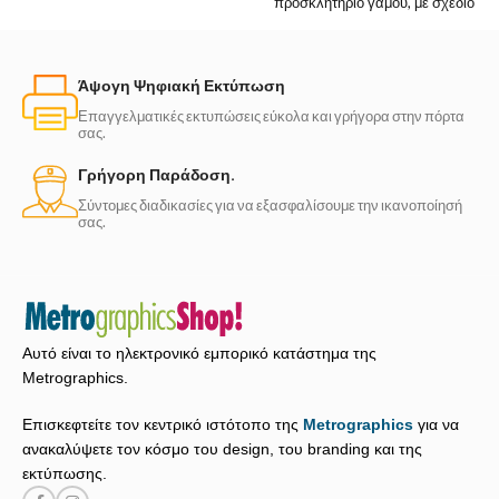
προσκλητήριο γάμου, με σχέδιο
σε απαλές πράσινες
αποχρώσεις. Το σχέδιο θυμίζει
Άψογη Ψηφιακή Εκτύπωση
Επαγγελματικές εκτυπώσεις εύκολα και γρήγορα στην πόρτα
σας.
Γρήγορη Παράδοση.
Σύντομες διαδικασίες για να εξασφαλίσουμε την ικανοποίησή
σας.
Αυτό είναι το ηλεκτρονικό εμπορικό κατάστημα της
Metrographics.
Επισκεφτείτε τον κεντρικό ιστότοπο της
Metrographics
για να
ανακαλύψετε τον κόσμο του design, του branding και της
εκτύπωσης.