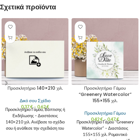
Σχετικά προϊόντα
Προσκλητήριο 140×210 χιλ.
Προσκλητήριο Γάμου
“Greenery Watercolor”
155×155 χιλ.
Δικό σου Σχέδιο
0.37
€
–
0.62
€
Προσκλητήριο Γάμου, Βάπτισης ή
Προσκλητήρια Γάμου
Εκδήλωσης – Διαστάσεις
0.42
€
–
0.47
€
140×210 χιλ. Ανέβασε το σχέδιο
Προσκλητήριο Γάμου “Greenery
σου ή ανάθεσε την σχεδιάση του
Watercolor” – Διαστάσεις
προσκλητηρίου σου
155×155 χιλ. Ρομαντικό