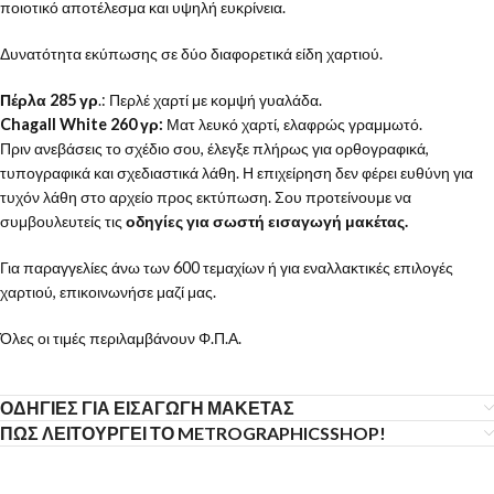
ποιοτικό αποτέλεσμα και υψηλή ευκρίνεια.
Δυνατότητα εκύπωσης σε δύο διαφορετικά είδη χαρτιού.
Πέρλα 285 γρ
.: Περλέ χαρτί με κομψή γυαλάδα.
Chagall White 260 γρ:
Ματ λευκό χαρτί, ελαφρώς γραμμωτό.
Πριν ανεβάσεις το σχέδιο σου, έλεγξε πλήρως για ορθογραφικά,
τυπογραφικά και σχεδιαστικά λάθη. Η επιχείρηση δεν φέρει ευθύνη για
τυχόν λάθη στο αρχείο προς εκτύπωση. Σου προτείνουμε να
συμβουλευτείς τις
οδηγίες για σωστή εισαγωγή μακέτας.
Για παραγγελίες άνω των 600 τεμαχίων ή για εναλλακτικές επιλογές
χαρτιού, επικοινωνήσε μαζί μας.
Όλες οι τιμές περιλαμβάνουν Φ.Π.Α.
ΟΔΗΓΙΕΣ ΓΙΑ ΕΙΣΑΓΩΓΗ ΜΑΚΕΤΑΣ
ΠΩΣ ΛΕΙΤΟΥΡΓΕΙ ΤΟ METROGRAPHICSSHOP!