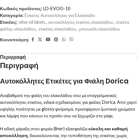
Κωδικός προϊόντος:
LD-EVOO-10
Κατηγορία:
Eτικέτες Αυτοκόλλητες για Eλαιόλαδο
Ετικέτες:
olive oil labels
,
αυτοκόλλητες ετικέτες ελαιολάδου
,
ετικέτα
φιάλης ελαιολάδου
,
ετικέτες ελαιολάδου
,
μπουκάλι ελαιολάδου
Κοινοποίηση:
Περιγραφή
Περιγραφή
Αυτοκόλλητες Ετικέτες για Φιάλη Dorica
Αναβάθμισε την φιάλη του ελαιολάδου σου με επαγγελματικές
αυτοκόλλητες ετικέτες, ειδικά σχεδιασμένες για φιάλες Dorica. Aπό χαρτί
υψηλής ποιότητας με glossy φινίρισμα, προσφέρουν ζωντανά χρώματα
και λάμψη που κάνουν το προϊόν σου να ξεχωρίζει στο ράφι.
Η ειδική χάραξη στον φορέα (liner) εξασφαλίζει
εύκολη και καθαρή
αποκόλληση
, διευκολύνοντας την τοποθέτηση της ετικέτας χωρίς