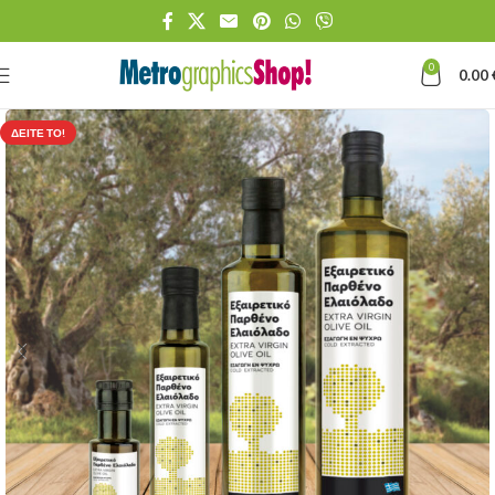
0
0.00
ΔΕΊΤΕ ΤΟ!