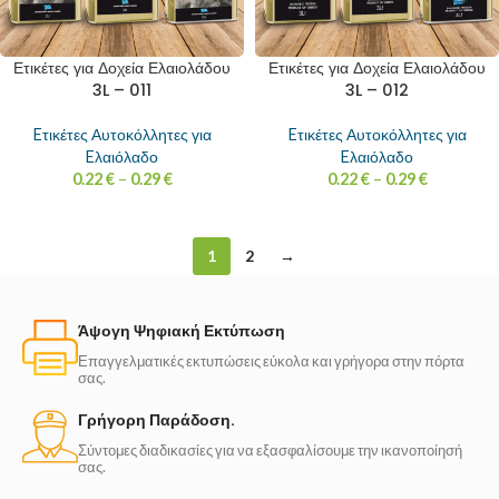
Ετικέτες για Δοχεία Ελαιολάδου
Ετικέτες για Δοχεία Ελαιολάδου
3L – 011
3L – 012
Eτικέτες Αυτοκόλλητες για
Eτικέτες Αυτοκόλλητες για
Eλαιόλαδο
Eλαιόλαδο
0.22
€
–
0.29
€
0.22
€
–
0.29
€
1
2
→
Άψογη Ψηφιακή Εκτύπωση
Επαγγελματικές εκτυπώσεις εύκολα και γρήγορα στην πόρτα
σας.
Γρήγορη Παράδοση.
Σύντομες διαδικασίες για να εξασφαλίσουμε την ικανοποίησή
σας.