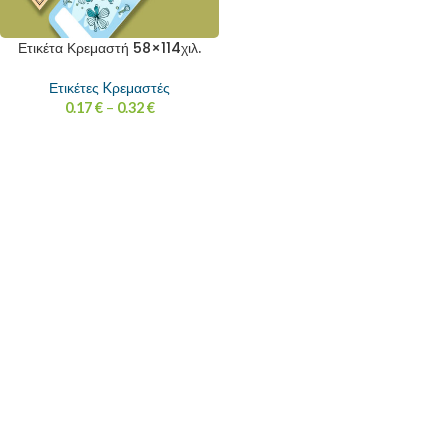
Ετικέτα Κρεμαστή 58×114χιλ.
Ετικέτες Kρεμαστές
0.17
€
–
0.32
€