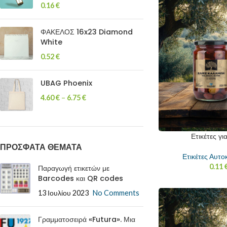
0.16
€
ΦΑΚΕΛΟΣ 16x23 Diamond
White
0.52
€
UBAG Phoenix
4.60
€
–
6.75
€
Ετικέτες γι
ΠΡΟΣΦΑΤΑ ΘΕΜΑΤΑ
Ετικέτες Αυτο
0.11
Παραγωγή ετικετών με
Barcodes και QR codes
13 Ιουλίου 2023
No Comments
Γραμματοσειρά «Futura». Μια