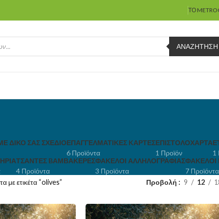
ΤΟ METRO
ΑΝΑΖΉΤΗΣΗ
ΜΕ ΔΙΚΌ ΣΑΣ ΣΧΈΔΙΟ
ΕΠΑΓΓΕΛΜΑΤΙΚΈΣ KΆΡΤΕΣ
ΕΠΙΣΤΟΛΌΧΑΡΤΑ
Ε
6 Προϊόντα
1 Προϊόν
1
ΉΡΙΑ
ΤΣΆΝΤΕΣ BΑΜΒΑΚΕΡΈΣ
ΦΆΚΕΛΟΙ ΑΛΛΗΛΟΓΡΑΦΊΑΣ
ΦΆΚΕΛΟΙ
α
4 Προϊόντα
3 Προϊόντα
7 Προϊόντα
α με ετικέτα “olives”
Προβολή
9
12
1