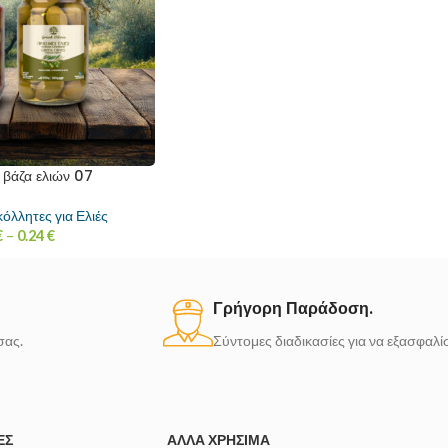
α βάζα ελιών 07
κόλλητες για Ελιές
€
–
0.24
€
Γρήγορη Παράδοση.
σας.
Σύντομες διαδικασίες για να εξασφαλ
ΈΣ
ΆΛΛΑ ΧΡΉΣΙΜΑ