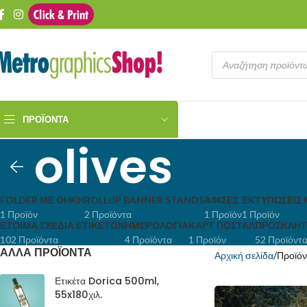
ΠΡΟΪΌΝΤΑ
olives
FOLDER ΜΕ ΘΉΚΗ
ROLLUP BANNER STANDS
ΑΦΊΣΕΣ
ΕΚΤΥΠΏΣΕΙΣ 
1 Προϊόν
2 Προϊόντα
1 Προϊόν
1 Προϊόν
ΈΤΟΙΜΑ ΣΧΈΔΙΑ ΕΤΙΚΕΤΏΝ
ΗΜΕΡΟΛΌΓΙΑ
ΚΑΡΤ ΠΟΣΤΆΛ
ΠΡΟΣΚΛΗΤ
102 Προϊόντα
4 Προϊόντα
1 Προϊόν
52 Προϊόντ
ΑΛΛΑ ΠΡΟΪΟΝΤΑ
Αρχική σελίδα
Προϊόντ
Ετικέτα Dorica 500ml,
55x180χιλ.