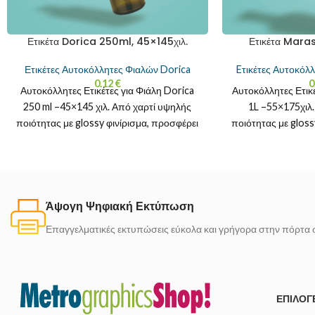
Ετικέτα Dorica 250ml, 45×145χιλ.
Ετικέτα Maras
Ετικέτες Αυτοκόλλητες Φιαλών Dorica
Eτικέτες Αυτοκόλ
0.12
€
0
Αυτοκόλλητες Ετικέτες για Φιάλη Dorica
Αυτοκόλλητες Ετικ
250 ml –45×145 χιλ. Από χαρτί υψηλής
1L –55×175χιλ
ποιότητας με glossy φινίρισμα, προσφέρει
ποιότητας με gloss
ζωντανά χρώματα και
ζωντανά χρώμα
Άψογη Ψηφιακή Εκτύπωση
Επαγγελματικές εκτυπώσεις εύκολα και γρήγορα στην πόρτα 
ΕΠΙΛΟΓ