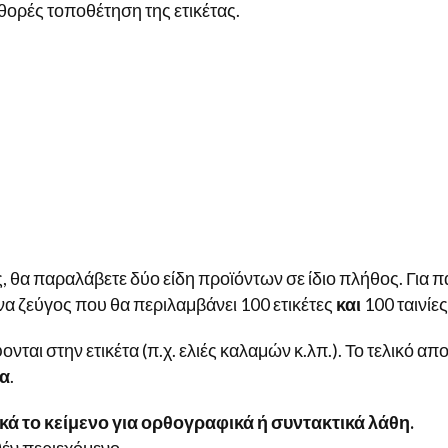
θορές τοποθέτηση της ετικέτας.
, θα παραλάβετε δύο είδη προϊόντων σε ίδιο πλήθος. Για π
 ένα ζεύγος που θα περιλαμβάνει 100 ετικέτες
και
100 ταινίε
ται στην ετικέτα (π.χ. ελιές καλαμών κ.λπ.). Το τελικό απ
ία
.
ά το κείμενο για ορθογραφικά ή συντακτικά λάθη.