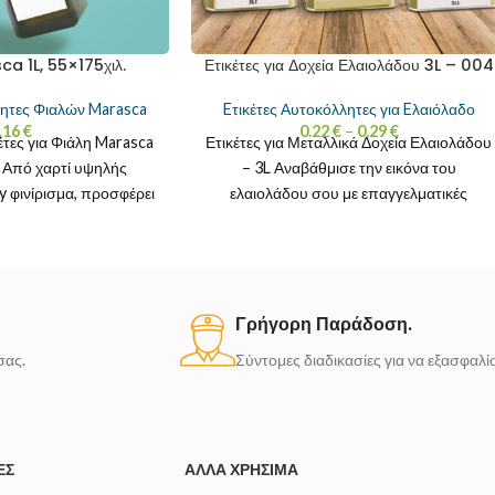
ca 1L, 55×175χιλ.
Ετικέτες για Δοχεία Ελαιολάδου 3L – 004
λητες Φιαλών Marasca
Eτικέτες Αυτοκόλλητες για Eλαιόλαδο
.16
€
0.22
€
–
0.29
€
έτες για Φιάλη Marasca
Ετικέτες για Μεταλλικά Δοχεία Ελαιολάδου
. Από χαρτί υψηλής
– 3L Αναβάθμισε την εικόνα του
y φινίρισμα, προσφέρει
ελαιολάδου σου με επαγγελματικές
τα και λάμψη που
αυτοκόλλητες ετικέτες για λευκοσιδηρά
δοχεία
Γρήγορη Παράδοση.
σας.
Σύντομες διαδικασίες για να εξασφαλ
ΈΣ
ΆΛΛΑ ΧΡΉΣΙΜΑ