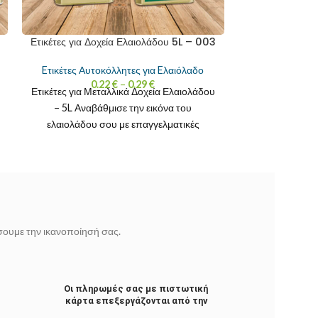
Ετικέτες για Δοχεία Ελαιολάδου 5L – 003
Eτικέτες Αυτοκόλλητες για Eλαιόλαδο
0.22
€
–
0.29
€
Ετικέτες για Μεταλλικά Δοχεία Ελαιολάδου
– 5L Αναβάθμισε την εικόνα του
ελαιολάδου σου με επαγγελματικές
αυτοκόλλητες ετικέτες για λευκοσιδηρά
δοχεία
ίσουμε την ικανοποίησή σας.
Οι πληρωμές σας με πιστωτική
κάρτα επεξεργάζονται από την