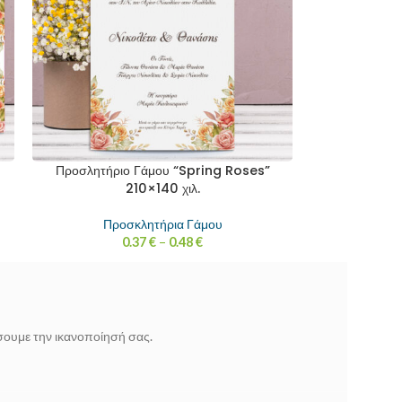
Προσλητήριο Γάμου “Spring Roses”
210×140 χιλ.
Προσκλητήρια Γάμου
0.37
€
–
0.48
€
ίσουμε την ικανοποίησή σας.