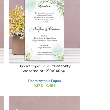
Προσκλητήριο Γάμου “Greenery
Watercolor” 210×140 χιλ.
Προσκλητήρια Γάμου
0.37
€
–
0.48
€