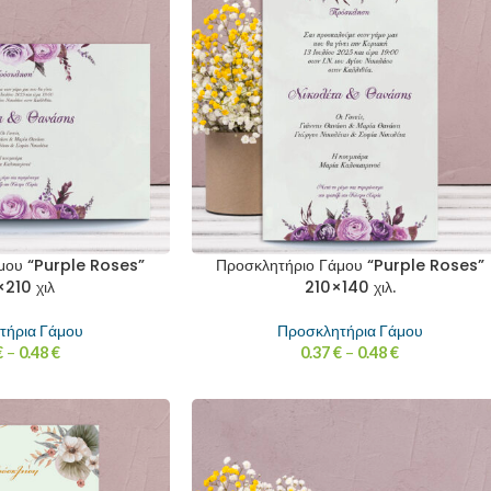
μου “Purple Roses”
Προσκλητήριο Γάμου “Purple Roses”
210 χιλ
210×140 χιλ.
τήρια Γάμου
Προσκλητήρια Γάμου
€
–
0.48
€
0.37
€
–
0.48
€