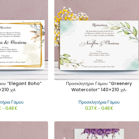
μου “Elegant Boho”
Προσκλητήριο Γάμου “Greenery
210 χιλ
Watercolor” 140×210 χιλ.
τήρια Γάμου
Προσκλητήρια Γάμου
€
–
0.48
€
0.37
€
–
0.48
€