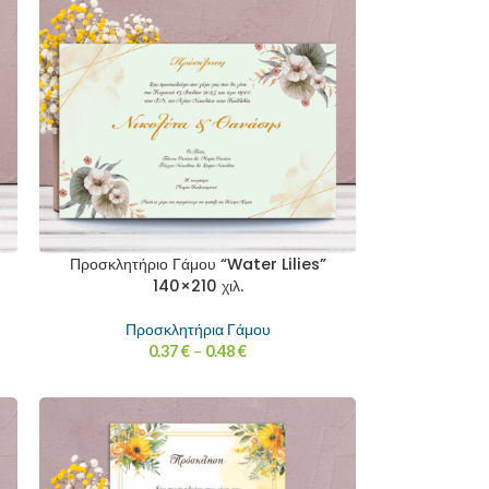
Προσκλητήριο Γάμου “Water Lilies”
140×210 χιλ.
Προσκλητήρια Γάμου
0.37
€
–
0.48
€