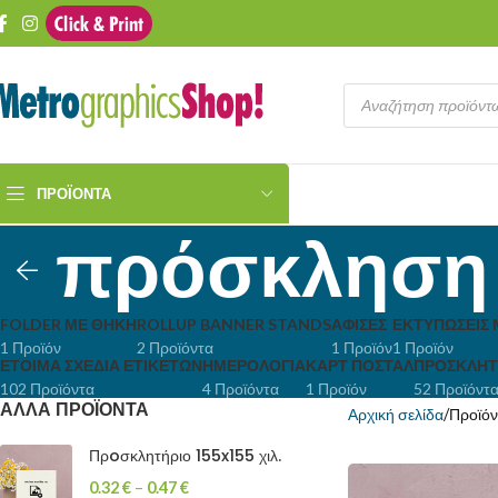
ΠΡΟΪΌΝΤΑ
πρόσκληση
FOLDER ΜΕ ΘΉΚΗ
ROLLUP BANNER STANDS
ΑΦΊΣΕΣ
ΕΚΤΥΠΏΣΕΙΣ 
1 Προϊόν
2 Προϊόντα
1 Προϊόν
1 Προϊόν
ΈΤΟΙΜΑ ΣΧΈΔΙΑ ΕΤΙΚΕΤΏΝ
ΗΜΕΡΟΛΌΓΙΑ
ΚΑΡΤ ΠΟΣΤΆΛ
ΠΡΟΣΚΛΗΤ
102 Προϊόντα
4 Προϊόντα
1 Προϊόν
52 Προϊόντ
ΑΛΛΑ ΠΡΟΪΟΝΤΑ
Αρχική σελίδα
Προϊόν
Πρoσκλητήριο 155x155 χιλ.
0.32
€
–
0.47
€