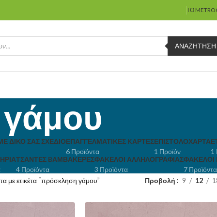
ΤΟ METRO
ΑΝΑΖΉΤΗΣΗ
 γάμου
ΜΕ ΔΙΚΌ ΣΑΣ ΣΧΈΔΙΟ
ΕΠΑΓΓΕΛΜΑΤΙΚΈΣ KΆΡΤΕΣ
ΕΠΙΣΤΟΛΌΧΑΡΤΑ
Ε
6 Προϊόντα
1 Προϊόν
1
ΉΡΙΑ
ΤΣΆΝΤΕΣ BΑΜΒΑΚΕΡΈΣ
ΦΆΚΕΛΟΙ ΑΛΛΗΛΟΓΡΑΦΊΑΣ
ΦΆΚΕΛΟΙ
α
4 Προϊόντα
3 Προϊόντα
7 Προϊόντα
τα με ετικέτα “πρόσκληση γάμου”
Προβολή
9
12
1