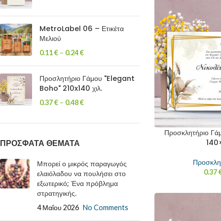
MetroLabel 06 – Ετικέτα
Μελιού
0.11
€
–
0.24
€
Προσλητήριο Γάμου "Elegant
Boho" 210x140 χιλ.
0.37
€
–
0.48
€
Προσκλητήριο Γά
140×
ΠΡΟΣΦΑΤΑ ΘΕΜΑΤΑ
Προσκλη
Μπορεί ο μικρός παραγωγός
0.37
ελαιόλαδου να πουλήσει στο
εξωτερικό; Ένα πρόβλημα
στρατηγικής.
4 Μαΐου 2026
No Comments