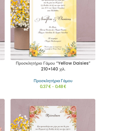
Προσκλητήριο Γάμου “Yellow Daisies”
210×140 χιλ.
Προσκλητήρια Γάμου
0.37
€
–
0.48
€