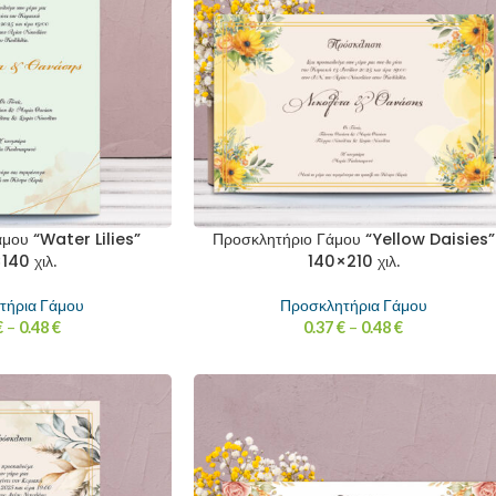
μου “Water Lilies”
Προσκλητήριο Γάμου “Yellow Daisies”
140 χιλ.
140×210 χιλ.
τήρια Γάμου
Προσκλητήρια Γάμου
€
–
0.48
€
0.37
€
–
0.48
€