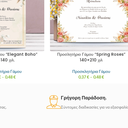
μου “Elegant Boho”
Προσλητήριο Γάμου “Spring Roses”
140 χιλ.
140×210 χιλ
τήρια Γάμου
Προσκλητήρια Γάμου
€
–
0.48
€
0.37
€
–
0.48
€
Γρήγορη Παράδοση.
σας.
Σύντομες διαδικασίες για να εξασφαλ