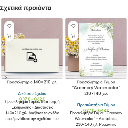
Σχετικά προϊόντα
Προσκλητήριο 140×210 χιλ.
Προσκλητήριο Γάμου
“Greenery Watercolor”
210×140 χιλ.
Δικό σου Σχέδιο
0.37
€
–
0.62
€
Προσκλητήριο Γάμου, Βάπτισης ή
Προσκλητήρια Γάμου
Εκδήλωσης – Διαστάσεις
0.37
€
–
0.48
€
140×210 χιλ. Ανέβασε το σχέδιο
Προσκλητήριο Γάμου “Greenery
σου ή ανάθεσε την σχεδιάση του
Watercolor” – Διαστάσεις
προσκλητηρίου σου
210×140 χιλ. Ρομαντικό