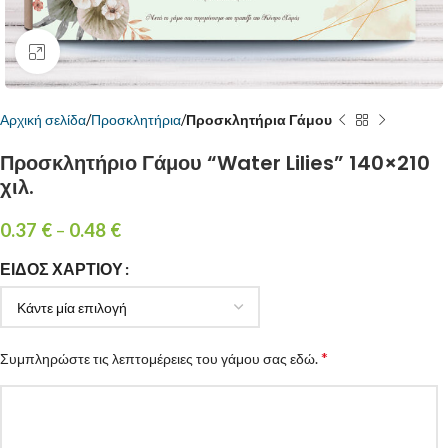
Κάντε κλικ για μεγέθυνση
Αρχική σελίδα
Προσκλητήρια
Προσκλητήρια Γάμου
Προσκλητήριο Γάμου “Water Lilies” 140×210
χιλ.
0.37
€
–
0.48
€
ΕΊΔΟΣ ΧΑΡΤΙΟΎ
*
Συμπληρώστε τις λεπτομέρειες του γάμου σας εδώ.