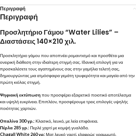
Περιγραφή
Περιγραφή
Προσλητήριο Γάμου “Water Lilies” –
Διαστάσεις 140×210 χιλ.
Προσκλητήριο γάμου που αποπνέει ρομαντισμό και προσθέτει μια
ονειρική διάθεση στην ιδιαίτερη στιγμή σας. Ιδανική επιλογή για να
προσκαλέσετε τους αγαπημένους σας στην γαμήλια τελετή σας,
δημιουργώντας μια ατμόσφαιρα γεμάτη τρυφερότητα και μαγεία από την
πρώτη κιόλας στιγμή.
Ψηφιακή εκτύπωση
που προσφέρει εξαιρετικό ποιοτικό αποτέλεσμα
και υψηλή ευκρίνεια. Επιπλέον, προσφέρουμε τρεις επιλογές υψηλής
ποιότητας χαρτιών.
Οπαλίνα 300 γρ.
: Κλασικό, λευκό, με λεία επιφάνεια.
Πέρλα 285 γρ
.: Περλέ χαρτί με κομψή γυαλάδα.
Chagall White 260 γρ:
Ματ λευκό χαρτί, ελαφρώς γραμμωτό.