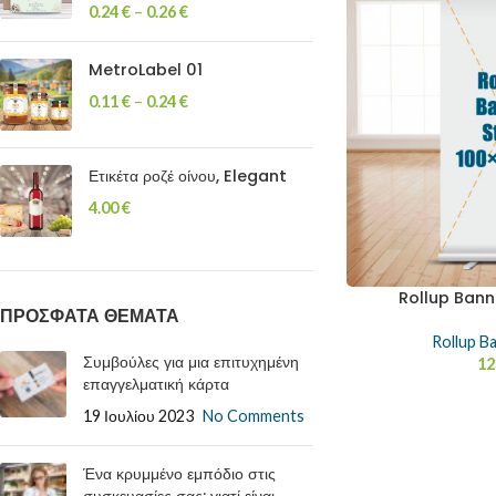
0.24
€
–
0.26
€
MetroLabel 01
0.11
€
–
0.24
€
Ετικέτα ροζέ οίνου, Elegant
4.00
€
Rollup Bann
ΠΡΟΣΦΑΤΑ ΘΕΜΑΤΑ
Rollup B
Συμβούλες για μια επιτυχημένη
12
επαγγελματική κάρτα
19 Ιουλίου 2023
No Comments
Ένα κρυμμένο εμπόδιο στις