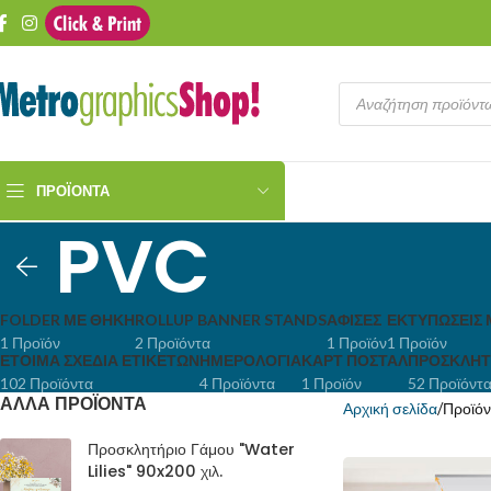
ΠΡΟΪΌΝΤΑ
PVC
FOLDER ΜΕ ΘΉΚΗ
ROLLUP BANNER STANDS
ΑΦΊΣΕΣ
ΕΚΤΥΠΏΣΕΙΣ 
1 Προϊόν
2 Προϊόντα
1 Προϊόν
1 Προϊόν
ΈΤΟΙΜΑ ΣΧΈΔΙΑ ΕΤΙΚΕΤΏΝ
ΗΜΕΡΟΛΌΓΙΑ
ΚΑΡΤ ΠΟΣΤΆΛ
ΠΡΟΣΚΛΗΤ
102 Προϊόντα
4 Προϊόντα
1 Προϊόν
52 Προϊόντ
ΑΛΛΑ ΠΡΟΪΟΝΤΑ
Αρχική σελίδα
Προϊόν
Προσκλητήριο Γάμου "Water
Lilies" 90x200 χιλ.