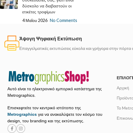
συσκευασίες σας: γιατί είναι
δύσκολο να διαβαστούν οι
ετικέτες τροφίμων
4 Μαΐου 2026
No Comments
Άψογη Ψηφιακή Εκτύπωση
Επαγγελματικές εκτυπώσεις εύκολα και γρήγορα στην πόρτα 
ΕΠΙΛΟΓ
Αρχική
Αυτό είναι το ηλεκτρονικό εμπορικό κατάστημα της
Metrographics.
Προϊόντ
Το Metr
Επισκεφτείτε τον κεντρικό ιστότοπο της
Metrographics
για να ανακαλύψετε τον κόσμο του
Επικοινω
design, του branding και της εκτύπωσης.