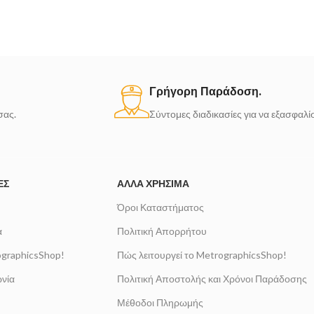
Γρήγορη Παράδοση.
σας.
Σύντομες διαδικασίες για να εξασφαλ
ΈΣ
ΆΛΛΑ ΧΡΉΣΙΜΑ
Όροι Καταστήματος
α
Πολιτική Απορρήτου
ographicsShop!
Πώς λειτουργεί το MetrographicsShop!
νία
Πολιτική Αποστολής και Χρόνοι Παράδοσης
Μέθοδοι Πληρωμής