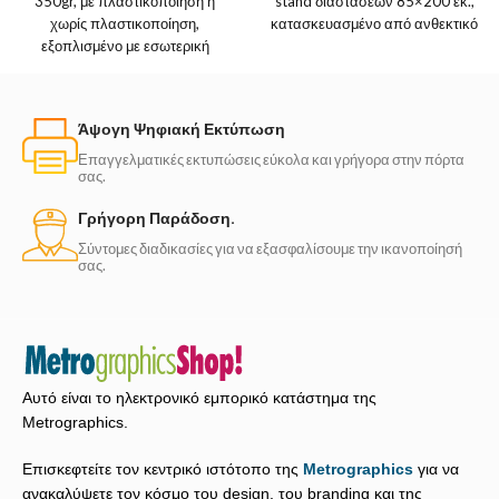
350gr, με πλαστικοποίηση ή
stand διαστάσεων 85×200 εκ.,
χωρίς πλαστικοποίηση,
κατασκευασμένο από ανθεκτικό
εξοπλισμένο με εσωτερική
αλουμίνιο και PVC
κολλητή θήκη για έγγραφα.
Επιλέγεις εκτύπωση μίας
Άψογη Ψηφιακή Εκτύπωση
Επαγγελματικές εκτυπώσεις εύκολα και γρήγορα στην πόρτα
σας.
Γρήγορη Παράδοση.
Σύντομες διαδικασίες για να εξασφαλίσουμε την ικανοποίησή
σας.
Αυτό είναι το ηλεκτρονικό εμπορικό κατάστημα της
Metrographics.
Επισκεφτείτε τον κεντρικό ιστότοπο της
Metrographics
για να
ανακαλύψετε τον κόσμο του design, του branding και της