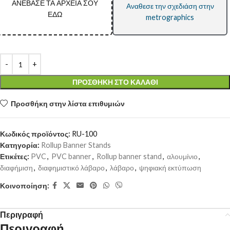
ΑΝΕΒΑΣΕ ΤΑ ΑΡΧΕΙΑ ΣΟΥ
Αναθεσε την σχεδιάση στην
ΕΔΩ
metrographics
ΠΡΟΣΘΉΚΗ ΣΤΟ ΚΑΛΆΘΙ
Προσθήκη στην λίστα επιθυμιών
Κωδικός προϊόντος:
RU-100
Κατηγορία:
Rollup Banner Stands
Ετικέτες:
PVC
,
PVC banner
,
Rollup banner stand
,
αλουμίνιο
,
διαφήμιση
,
διαφημιστικό λάβαρο
,
λάβαρο
,
ψηφιακή εκτύπωση
Κοινοποίηση:
Περιγραφή
Περιγραφή