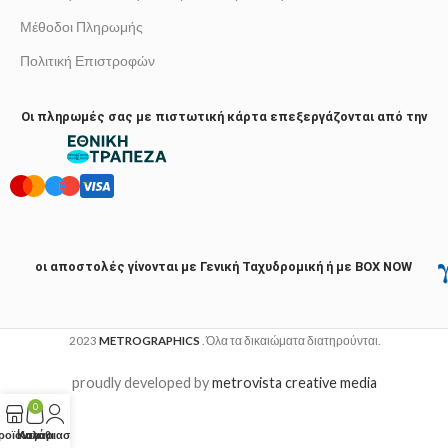
Μέθοδοι Πληρωμής
Πολιτική Επιστροφών
Οι πληρωμές σας με πιστωτική κάρτα επεξεργάζονται από την
οι αποστολές γίνονται με Γενική Ταχυδρομική ή με BOX NOW
2023
METROGRAPHICS
. Όλα τα δικαιώματα διατηρούνται.
proudly developed by
metrovista creative media
0
ροϊόντα
Καλάθι
Λογαριασμός