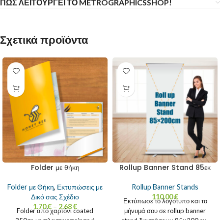
ΠΩΣ ΛΕΙΤΟΥΡΓΕΙ ΤΟ METROGRAPHICSSHOP!
Σχετικά προϊόντα
Folder με θήκη
Rollup Banner Stand 85εκ
Folder με Θήκη
,
Εκτυπώσεις με
Rollup Banner Stands
Δικό σας Σχέδιο
110.00
€
Εκτύπωσε το λογότυπο και το
1.70
€
–
2.68
€
Folder από χαρτόνι coated
μήνυμά σου σε rollup banner