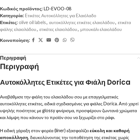
Κωδικός προϊόντος:
LD-EVOO-08
Κατηγορία:
Eτικέτες Αυτοκόλλητες για Eλαιόλαδο
Ετικέτες:
olive oil labels
,
αυτοκόλλητες ετικέτες ελαιολάδου
,
ετικέτα
φιάλης ελαιολάδου
,
ετικέτες ελαιολάδου
,
μπουκάλι ελαιολάδου
Κοινοποίηση:
Περιγραφή
Περιγραφή
Αυτοκόλλητες Ετικέτες για Φιάλη Dorica
Αναβάθμισε την φιάλη του ελαιολάδου σου με επαγγελματικές
αυτοκόλλητες ετικέτες, ειδικά σχεδιασμένες για φιάλες Dorica. Aπό χαρτί
υψηλής ποιότητας με glossy φινίρισμα, προσφέρουν ζωντανά χρώματα
και λάμψη που κάνουν το προϊόν σου να ξεχωρίζει στο ράφι.
Η ειδική χάραξη στον φορέα (liner) εξασφαλίζει
εύκολη και καθαρή
αποκόλληση
, διευκολύνοντας την τοποθέτηση της ετικέτας χωρίς