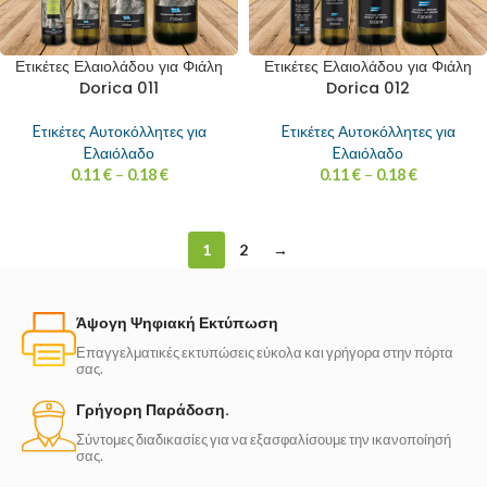
Ετικέτες Ελαιολάδου για Φιάλη
Ετικέτες Ελαιολάδου για Φιάλη
Dorica 011
Dorica 012
Eτικέτες Αυτοκόλλητες για
Eτικέτες Αυτοκόλλητες για
Eλαιόλαδο
Eλαιόλαδο
0.11
€
–
0.18
€
0.11
€
–
0.18
€
1
2
→
Άψογη Ψηφιακή Εκτύπωση
Επαγγελματικές εκτυπώσεις εύκολα και γρήγορα στην πόρτα
σας.
Γρήγορη Παράδοση.
Σύντομες διαδικασίες για να εξασφαλίσουμε την ικανοποίησή
σας.