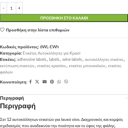
ΠΡΟΣΘΉΚΗ ΣΤΟ ΚΑΛΆΘΙ
Προσθήκη στην λίστα επιθυμιών
Κωδικός προϊόντος:
6WL-EWh
Κατηγορία:
Eτικέτες Αυτοκόλλητες για Kρασί
Ετικέτες:
adhessive labels
,
labels
,
wine labels
,
αυτοκόλλητες ετικέτες
,
εκτύπωση ετικετών
,
ετικέτες κρασίου
,
ετικέτες μπουκαλιών
,
ετικέτες
φιαλών
Κοινοποίηση:
Περιγραφή
Περιγραφή
Σετ 12 αυτοκόλλητων ετικετών για λευκό οίνο. Διαχρονικός και κομψός
σχεδιασμός που αναδεικνύει την ποιότητα και το ύφος της φιάλης.