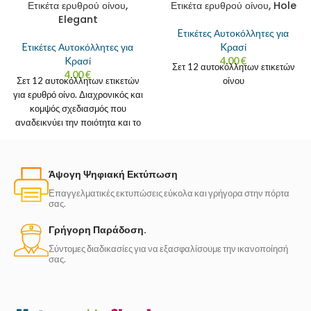
Ετικέτα ερυθρού οίνου,
Ετικέτα ερυθρού οίνου, Hole
Elegant
Eτικέτες Αυτοκόλλητες για
Eτικέτες Αυτοκόλλητες για
Kρασί
Kρασί
4.00
€
Σετ 12 αυτοκόλλητων ετικετών
4.00
€
Σετ 12 αυτοκόλλητων ετικετών
οίνου
για ερυθρό οίνο. Διαχρονικός και
κομψός σχεδιασμός που
αναδεικνύει την ποιότητα και το
ύφος της φιάλης.
Άψογη Ψηφιακή Εκτύπωση
Επαγγελματικές εκτυπώσεις εύκολα και γρήγορα στην πόρτα
σας.
Γρήγορη Παράδοση.
Σύντομες διαδικασίες για να εξασφαλίσουμε την ικανοποίησή
σας.