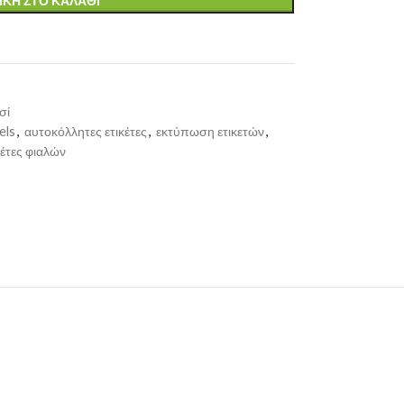
ΚΗ ΣΤΟ ΚΑΛΆΘΙ
σί
els
,
αυτοκόλλητες ετικέτες
,
εκτύπωση ετικετών
,
κέτες φιαλών