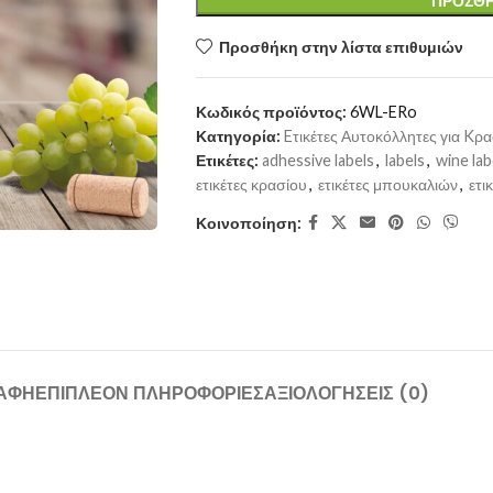
ΠΡΟΣΘΉ
Προσθήκη στην λίστα επιθυμιών
Κωδικός προϊόντος:
6WL-ERo
Κατηγορία:
Eτικέτες Αυτοκόλλητες για Kρα
Ετικέτες:
adhessive labels
,
labels
,
wine lab
ετικέτες κρασίου
,
ετικέτες μπουκαλιών
,
ετι
Κοινοποίηση:
ΑΦΉ
ΕΠΙΠΛΈΟΝ ΠΛΗΡΟΦΟΡΊΕΣ
ΑΞΙΟΛΟΓΉΣΕΙΣ (0)