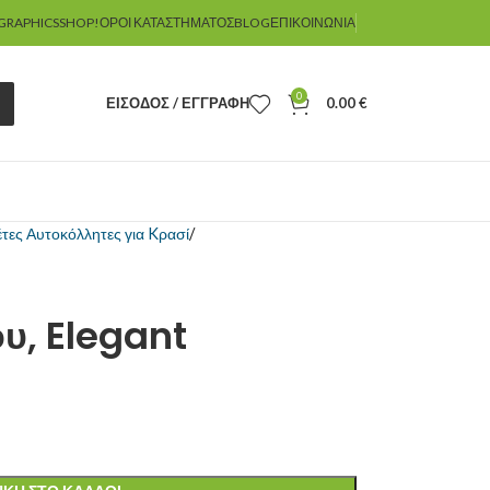
GRAPHICSSHOP!
ΌΡΟΙ ΚΑΤΑΣΤΉΜΑΤΟΣ
BLOG
ΕΠΙΚΟΙΝΩΝΊΑ
0
ΕΊΣΟΔΟΣ / ΕΓΓΡΑΦΉ
0.00
€
έτες Αυτοκόλλητες για Kρασί
ου, Elegant