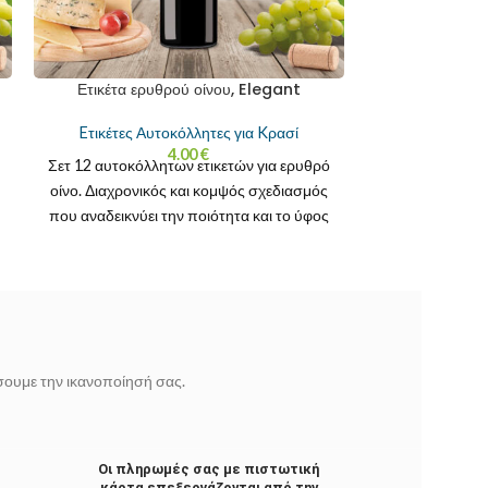
Ετικέτα ερυθρού οίνου, Elegant
Eτικέτες Αυτοκόλλητες για Kρασί
4.00
€
Σετ 12 αυτοκόλλητων ετικετών για ερυθρό
οίνο. Διαχρονικός και κομψός σχεδιασμός
που αναδεικνύει την ποιότητα και το ύφος
της φιάλης.
ίσουμε την ικανοποίησή σας.
Οι πληρωμές σας με πιστωτική
κάρτα επεξεργάζονται από την