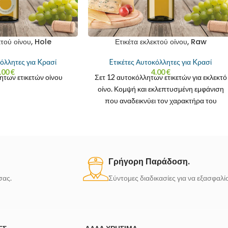
κτού οίνου, Hole
Ετικέτα εκλεκτού οίνου, Raw
κόλλητες για Kρασί
Eτικέτες Αυτοκόλλητες για Kρασί
.00
€
4.00
€
ητων ετικετών οίνου
Σετ 12 αυτοκόλλητων ετικετών για εκλεκτό
οίνο. Κομψή και εκλεπτυσμένη εμφάνιση
που αναδεικνύει τον χαρακτήρα του
εκλεκτού οίνου. Όλες οι
Γρήγορη Παράδοση.
σας.
Σύντομες διαδικασίες για να εξασφαλ