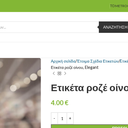
ΤΟ METRO
ΑΝΑΖΉΤΗΣΗ
Αρχική σελίδα
Έτοιμα Σχέδια Ετικετών
Eτικ
Ετικέτα ροζέ οίνου, Elegant
Ετικέτα ροζέ οίν
4.00
€