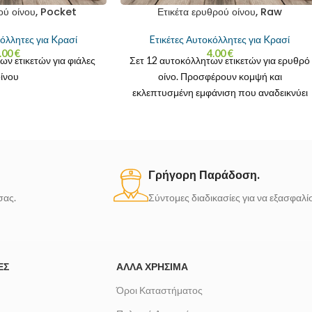
ού οίνου, Pocket
Ετικέτα ερυθρού οίνου, Raw
κόλλητες για Kρασί
Eτικέτες Αυτοκόλλητες για Kρασί
.00
€
4.00
€
ων ετικετών για φιάλες
Σετ 12 αυτοκόλλητων ετικετών για ερυθρό
οίνου
οίνο. Προσφέρουν κομψή και
εκλεπτυσμένη εμφάνιση που αναδεικνύει
το μοναδικό χρώμα και χαρακτήρα του
Γρήγορη Παράδοση.
σας.
Σύντομες διαδικασίες για να εξασφαλ
ΈΣ
ΆΛΛΑ ΧΡΉΣΙΜΑ
Όροι Καταστήματος