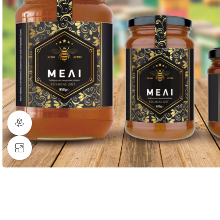
360 product view
Κάντε κλικ για μεγέθυνση