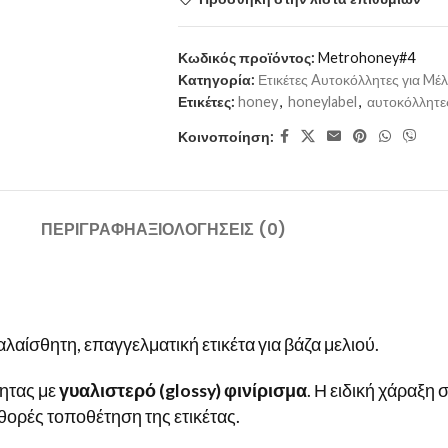
Κωδικός προϊόντος:
Metrohoney#4
Κατηγορία:
Ετικέτες Aυτοκόλλητες για Mέλ
Ετικέτες:
honey
,
honeylabel
,
αυτοκόλλητες
Κοινοποίηση:
ΠΕΡΙΓΡΑΦΉ
ΑΞΙΟΛΟΓΉΣΕΙΣ (0)
αλαίσθητη, επαγγελματική ετικέτα για βάζα μελιού.
ητας με
γυαλιστερό (glossy) φινίρισμα
. Η ειδική χάραξη 
θορές τοποθέτηση της ετικέτας.