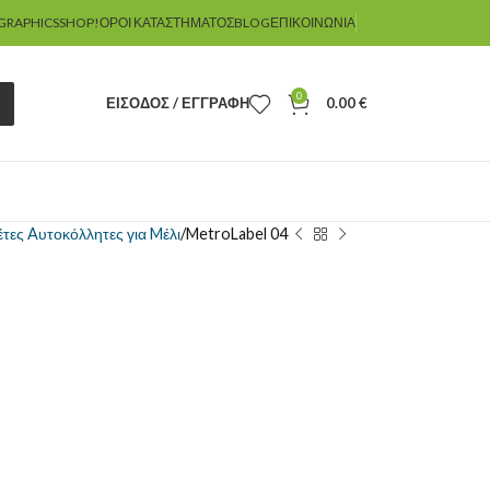
GRAPHICSSHOP!
ΌΡΟΙ ΚΑΤΑΣΤΉΜΑΤΟΣ
BLOG
ΕΠΙΚΟΙΝΩΝΊΑ
0
ΕΊΣΟΔΟΣ / ΕΓΓΡΑΦΉ
0.00
€
έτες Aυτοκόλλητες για Mέλι
MetroLabel 04