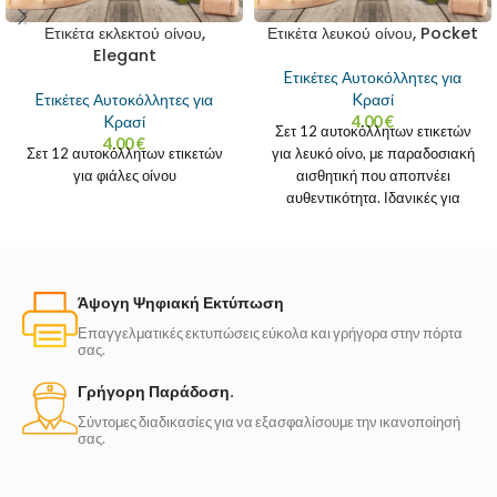
Ετικέτα εκλεκτού οίνου,
Ετικέτα λευκού οίνου, Pocket
Elegant
Eτικέτες Αυτοκόλλητες για
Eτικέτες Αυτοκόλλητες για
Kρασί
Kρασί
4.00
€
Σετ 12 αυτοκόλλητων ετικετών
4.00
€
Σετ 12 αυτοκόλλητων ετικετών
για λευκό οίνο, με παραδοσιακή
για φιάλες οίνου
αισθητική που αποπνέει
αυθεντικότητα. Ιδανικές για
σπιτικά κρασιά, οικογενειακά
κελλάρια ή
Άψογη Ψηφιακή Εκτύπωση
Επαγγελματικές εκτυπώσεις εύκολα και γρήγορα στην πόρτα
σας.
Γρήγορη Παράδοση.
Σύντομες διαδικασίες για να εξασφαλίσουμε την ικανοποίησή
σας.