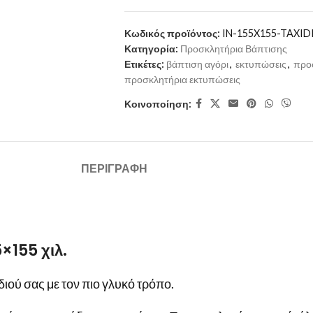
Κωδικός προϊόντος:
IN-155X155-TAXID
Κατηγορία:
Προσκλητήρια Βάπτισης
Ετικέτες:
βάπτιση αγόρι
,
εκτυπώσεις
,
προ
προσκλητήρια εκτυπώσεις
Κοινοποίηση:
ΠΕΡΙΓΡΑΦΉ
×155 χιλ.
ιού σας με τον πιο γλυκό τρόπο.