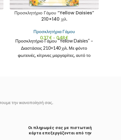
Προσκλητήριο Γάμου “Yellow Daisies”
210×140 χιλ.
Προσκλητήρια Γάμου
0.37
€
–
0.48
€
Προσκλητήριο Γάμου “Yellow Daisies” –
Διαστάσεις 210×140 χιλ. Με φόντο
φωτεινές, κίτρινες μαργαρίτες, αυτό το
προσκλητήριο γάμου φέρνει κοντά το
ίσουμε την ικανοποίησή σας.
Οι πληρωμές σας με πιστωτική
κάρτα επεξεργάζονται από την