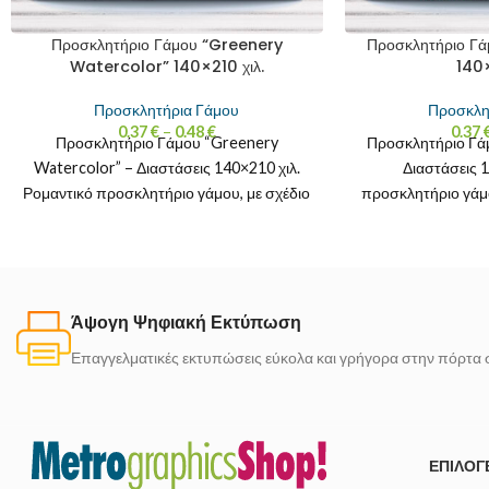
Προσκλητήριο Γάμου “Greenery
Προσκλητήριο Γά
Watercolor” 140×210 χιλ.
140×
Προσκλητήρια Γάμου
Προσκλη
0.37
€
–
0.48
€
0.37
Προσκλητήριο Γάμου “Greenery
Προσκλητήριο Γάμ
Watercolor” – Διαστάσεις 140×210 χιλ.
Διαστάσεις 
Ρομαντικό προσκλητήριο γάμου, με σχέδιο
προσκλητήριο γάμο
σε απαλές πράσινες αποχρώσεις. Το
μοβ και λιλά τ
σχέδιο θυμίζει
Άψογη Ψηφιακή Εκτύπωση
Επαγγελματικές εκτυπώσεις εύκολα και γρήγορα στην πόρτα 
ΕΠΙΛΟΓ