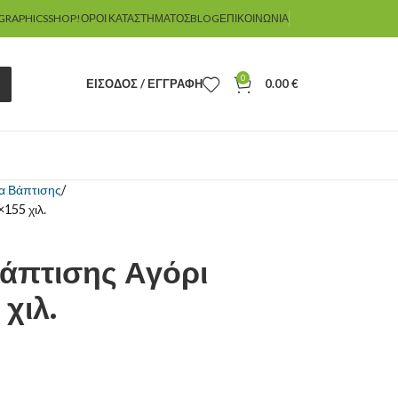
GRAPHICSSHOP!
ΌΡΟΙ ΚΑΤΑΣΤΉΜΑΤΟΣ
BLOG
ΕΠΙΚΟΙΝΩΝΊΑ
0
ΕΊΣΟΔΟΣ / ΕΓΓΡΑΦΉ
0.00
€
α Βάπτισης
155 χιλ.
άπτισης Αγόρι
 χιλ.