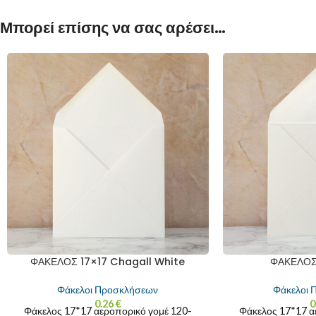
Μπορεί επίσης να σας αρέσει…
ΦΑΚΕΛΟΣ 17×17 Chagall White
ΦΑΚΕΛΟΣ 
Φάκελοι Προσκλήσεων
Φάκελοι 
0.26
€
0
Φάκελος 17*17 αεροπορικό γομέ 120-
Φάκελος 17*17 α