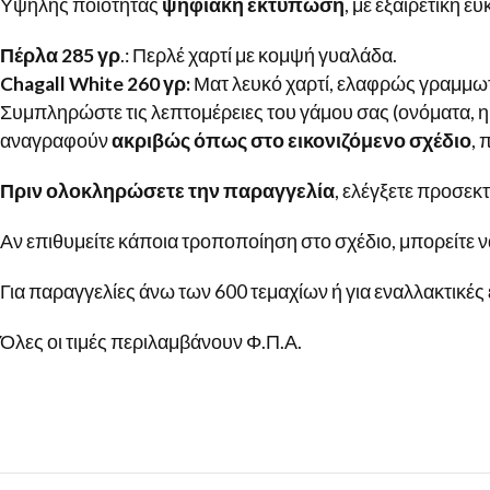
Υψηλής ποιότητας
ψηφιακή εκτύπωση
, με εξαιρετική 
Πέρλα 285 γρ
.: Περλέ χαρτί με κομψή γυαλάδα.
Chagall White 260 γρ:
Ματ λευκό χαρτί, ελαφρώς γραμμω
Συμπληρώστε τις λεπτομέρειες του γάμου σας (ονόματα, η
αναγραφούν
ακριβώς όπως στο εικονιζόμενο σχέδιο
, 
Πριν ολοκληρώσετε την παραγγελία
, ελέγξετε προσεκτ
Αν επιθυμείτε κάποια τροποποίηση στο σχέδιο, μπορείτε ν
Για παραγγελίες άνω των 600 τεμαχίων ή για εναλλακτικές 
Όλες οι τιμές περιλαμβάνουν Φ.Π.Α.