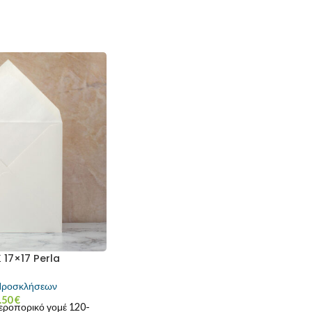
17×17 Perla
Προσκλήσεων
.50
€
εροπορικό γομέ 120-