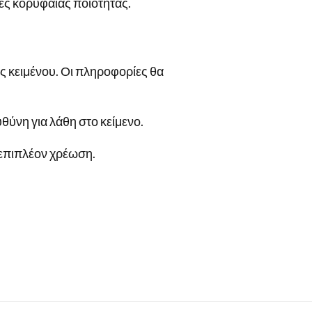
λες κορυφαίας ποιότητας.
ς κειμένου. Οι πληροφορίες θα
υθύνη για λάθη στο κείμενο.
 επιπλέον χρέωση.