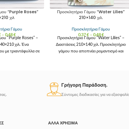
μου “Purple Roses”
Προσκλητήριο Γάμου “Water Lilies”
210 χιλ
210×140 χιλ.
τήρια Γάμου
Προσκλητήρια Γάμου
€
–
0.48
€
0.37
€
–
0.48
€
ου “Purple Roses” –
Προσκλητήριο Γάμου “Water Lilies” –
140×210 χιλ. Ένα
Διαστάσεις 210×140 χιλ. Προσκλητήριο
υ με τριαντάφυλλα σε
γάμου που αποπνέει ρομαντισμό και
όνους. Ιδανικό για
προσθέτει μια ονειρική διάθεση στην
ιδιαίτερη
Γρήγορη Παράδοση.
σας.
Σύντομες διαδικασίες για να εξασφαλ
ΈΣ
ΆΛΛΑ ΧΡΉΣΙΜΑ