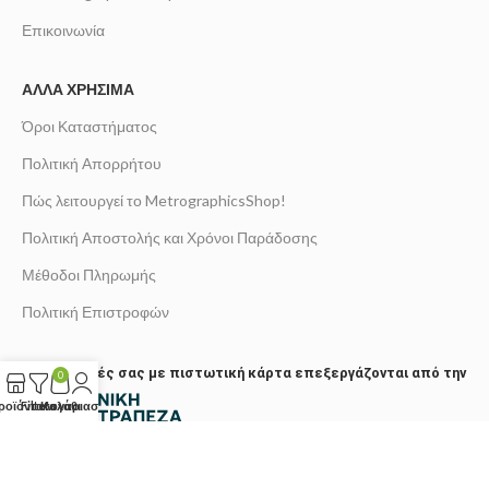
Επικοινωνία
ΆΛΛΑ ΧΡΉΣΙΜΑ
Όροι Καταστήματος
Πολιτική Απορρήτου
Πώς λειτουργεί το MetrographicsShop!
Πολιτική Αποστολής και Χρόνοι Παράδοσης
Μέθοδοι Πληρωμής
Πολιτική Επιστροφών
Οι πληρωμές σας με πιστωτική κάρτα επεξεργάζονται από την
0
ροϊόντα
Filters
Καλάθι
Λογαριασμός