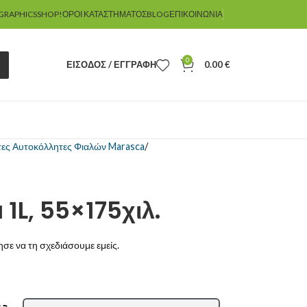
GRAPHICSSHOP!
ΌΡΟΙ ΚΑΤΑΣΤΉΜΑΤΟΣ
BLOG
ΕΠΙΚΟΙΝΩΝΊΑ
0
ΕΊΣΟΔΟΣ / ΕΓΓΡΑΦΉ
0.00
€
τες Αυτοκόλλητες Φιαλών Marasca
1L, 55×175χιλ.
σε να τη σχεδιάσουμε εμείς.