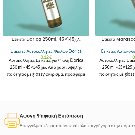
Ετικέτα Dorica 250ml, 45×145χιλ.
Ετικέτα Marasca
Ετικέτες Αυτοκόλλητες Φιαλών Dorica
Eτικέτες Αυτοκόλ
0.12
€
0
Αυτοκόλλητες Ετικέτες για Φιάλη Dorica
Αυτοκόλλητες Ετικ
250 ml –45×145 χιλ. Από χαρτί υψηλής
250 ml –35×125 χ
ποιότητας με glossy φινίρισμα, προσφέρει
ποιότητας με gloss
ζωντανά χρώματα και
ζωντανά 
Άψογη Ψηφιακή Εκτύπωση
Επαγγελματικές εκτυπώσεις εύκολα και γρήγορα στην πόρτα 