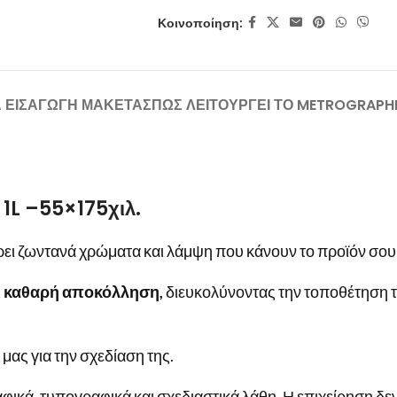
Κοινοποίηση:
Α ΕΙΣΑΓΩΓΗ ΜΑΚΕΤΑΣ
ΠΩΣ ΛΕΙΤΟΥΡΓΕΙ ΤΟ METROGRAPH
 1L –55×175χιλ.
ει ζωντανά χρώματα και λάμψη που κάνουν το προϊόν σου ν
ι καθαρή αποκόλληση,
διευκολύνοντας την τοποθέτηση τ
μας για την σχεδίαση της.
φικά, τυπογραφικά και σχεδιαστικά λάθη. Η επιχείρηση δεν