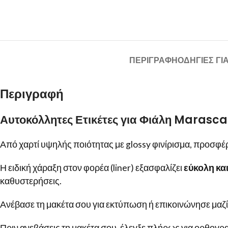
ΠΕΡΙΓΡΑΦΉ
ΟΔΗΓΙΕΣ ΓΙ
Περιγραφή
Αυτοκόλλητες Ετικέτες για Φιάλη Marasca
Από χαρτί υψηλής ποιότητας με glossy φινίρισμα, προσφέρ
Η ειδική χάραξη στον φορέα (liner) εξασφαλίζει
εύκολη κα
καθυστερήσεις.
Ανέβασε τη μακέτα σου για εκτύπωση ή επικοινώνησε μαζί 
Πριν ανεβάσεις τη μακέτα σου, έλεγξε πλήρως για ορθογρα