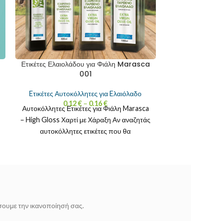
Ετικέτες Ελαιολάδου για Φιάλη Marasca
001
Eτικέτες Αυτοκόλλητες για Eλαιόλαδο
0.12
€
–
0.16
€
Αυτοκόλλητες Ετικέτες για Φιάλη Marasca
– High Gloss Χαρτί με Χάραξη Αν αναζητάς
αυτοκόλλητες ετικέτες που θα
προσφέρουν επαγγελματικό χαρακτήρα
ίσουμε την ικανοποίησή σας.