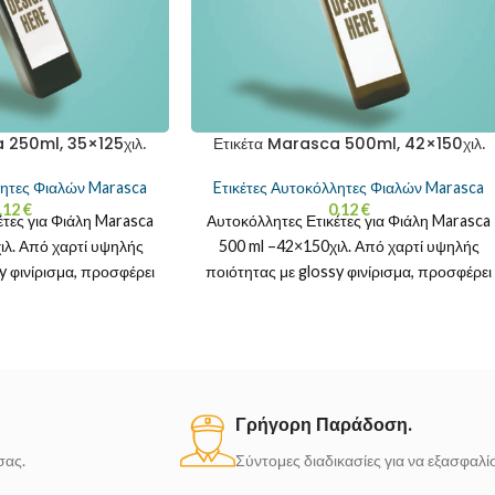
 250ml, 35×125χιλ.
Ετικέτα Marasca 500ml, 42×150χιλ.
λητες Φιαλών Marasca
Eτικέτες Αυτοκόλλητες Φιαλών Marasca
.12
€
0.12
€
έτες για Φιάλη Marasca
Αυτοκόλλητες Ετικέτες για Φιάλη Marasca
ιλ. Από χαρτί υψηλής
500 ml –42×150χιλ. Από χαρτί υψηλής
y φινίρισμα, προσφέρει
ποιότητας με glossy φινίρισμα, προσφέρει
χρώματα και
ζωντανά χρώματα και λάμψη
Γρήγορη Παράδοση.
σας.
Σύντομες διαδικασίες για να εξασφαλ