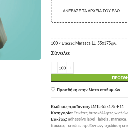
ΑΝΕΒΑΣΕ ΤΑ ΑΡΧΕΙΑ ΣΟΥ ΕΔΩ
100
Ετικέτα Marasca 1L, 55x175χιλ.
×
Σύνολο:
ΠΡΟΣΘΉ
Προσθήκη στην λίστα επιθυμιών
Κωδικός προϊόντος:
LM1L-55x175-F11
Κατηγορία:
Eτικέτες Αυτοκόλλητες Φιαλώ
Ετικέτες:
adhessive label
,
labels
,
marasca
,
Ετικέτες
,
ετικέτες προϊόντων
,
σχεδίαση ετι