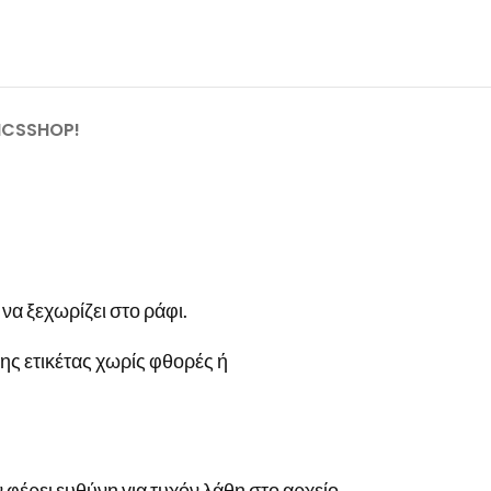
ICSSHOP!
α ξεχωρίζει στο ράφι.
ης ετικέτας χωρίς φθορές ή
 φέρει ευθύνη για τυχόν λάθη στο αρχείο