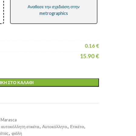
Αναθεσε την σχεδιάση στην
metrographics
0.16
€
15.90
€
ΚΗ ΣΤΟ ΚΑΛΆΘΙ
ν Marasca
αυτοκόλλητη ετικέτα
,
Αυτοκόλλητο
,
Ετικέτα
,
κέτας
,
φιάλη