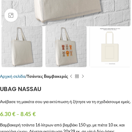
Κάντε κλικ για μεγέθυνση
Αρχική σελίδα
Τσάντες Bαμβακερές
UBAG NASSAU
Ανέβασε τη μακέτα σου για εκτύπωση ή ζήτησε να τη σχεδιάσουμε εμείς.
6.30
€
–
8.45
€
Βαμβακερή τσάντα 16 λίτρων από βαμβάκι 150 γρ. με πιέτα 10 εκ. και
χερούλια ώμου. Δέχεται εκτύπωση 20×29 εκ. σε μία ή δύο όψεις.