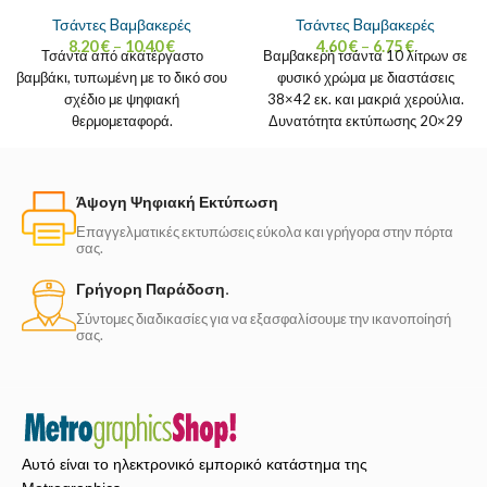
Τσάντες Bαμβακερές
Τσάντες Bαμβακερές
8.20
€
–
10.40
€
4.60
€
–
6.75
€
Τσάντα από ακατέργαστο
Βαμβακερή τσάντα 10 λίτρων σε
βαμβάκι, τυπωμένη με το δικό σου
φυσικό χρώμα με διαστάσεις
σχέδιο με ψηφιακή
38×42 εκ. και μακριά χερούλια.
θερμομεταφορά.
Δυνατότητα εκτύπωσης 20×29
εκ. σε μία ή δύο όψεις.
Άψογη Ψηφιακή Εκτύπωση
Επαγγελματικές εκτυπώσεις εύκολα και γρήγορα στην πόρτα
σας.
Γρήγορη Παράδοση.
Σύντομες διαδικασίες για να εξασφαλίσουμε την ικανοποίησή
σας.
Αυτό είναι το ηλεκτρονικό εμπορικό κατάστημα της