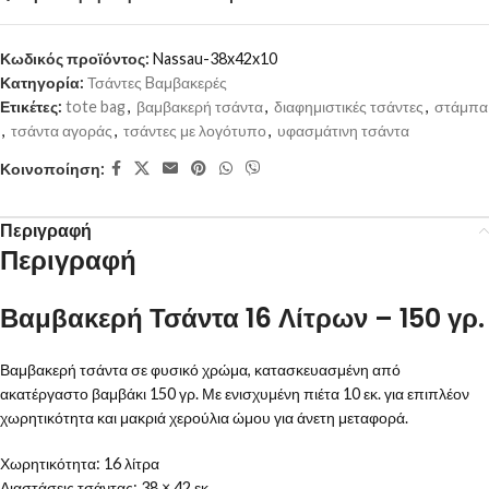
Κωδικός προϊόντος:
Nassau-38x42x10
Κατηγορία:
Τσάντες Bαμβακερές
Ετικέτες:
tote bag
,
βαμβακερή τσάντα
,
διαφημιστικές τσάντες
,
στάμπα
,
τσάντα αγοράς
,
τσάντες με λογότυπο
,
υφασμάτινη τσάντα
Κοινοποίηση:
Περιγραφή
Περιγραφή
Βαμβακερή Τσάντα 16 Λίτρων – 150 γρ.
Βαμβακερή τσάντα σε φυσικό χρώμα, κατασκευασμένη από
ακατέργαστο βαμβάκι 150 γρ. Με ενισχυμένη πιέτα 10 εκ. για επιπλέον
χωρητικότητα και μακριά χερούλια ώμου για άνετη μεταφορά.
Χωρητικότητα: 16 λίτρα
Διαστάσεις τσάντας: 38 × 42 εκ.