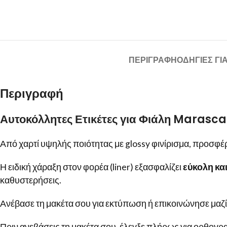
ΠΕΡΙΓΡΑΦΉ
ΟΔΗΓΙΕΣ ΓΙ
Περιγραφή
Αυτοκόλλητες Ετικέτες για Φιάλη Marasc
Από χαρτί υψηλής ποιότητας με glossy φινίρισμα, προσφέρ
Η ειδική χάραξη στον φορέα (liner) εξασφαλίζει
εύκολη κα
καθυστερήσεις.
Ανέβασε τη μακέτα σου για εκτύπωση ή επικοινώνησε μαζί 
Πριν ανεβάσεις τη μακέτα σου, έλεγξε πλήρως για ορθογρα