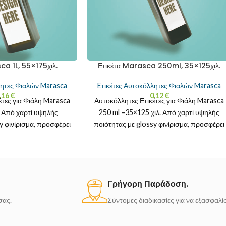
ca 1L, 55×175χιλ.
Ετικέτα Marasca 250ml, 35×125χιλ.
λητες Φιαλών Marasca
Eτικέτες Αυτοκόλλητες Φιαλών Marasca
.16
€
0.12
€
έτες για Φιάλη Marasca
Αυτοκόλλητες Ετικέτες για Φιάλη Marasca
. Από χαρτί υψηλής
250 ml –35×125 χιλ. Από χαρτί υψηλής
y φινίρισμα, προσφέρει
ποιότητας με glossy φινίρισμα, προσφέρει
τα και λάμψη που
ζωντανά χρώματα και
Γρήγορη Παράδοση.
σας.
Σύντομες διαδικασίες για να εξασφαλ