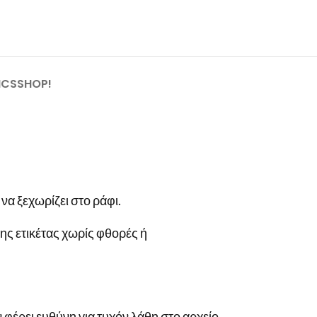
ICSSHOP!
α ξεχωρίζει στο ράφι.
ης ετικέτας χωρίς φθορές ή
 φέρει ευθύνη για τυχόν λάθη στο αρχείο