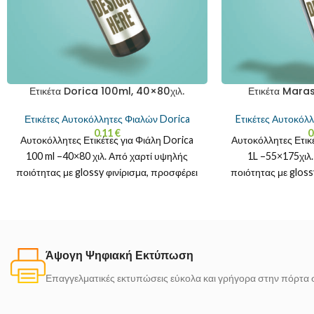
Ετικέτα Dorica 100ml, 40×80χιλ.
Ετικέτα Maras
Ετικέτες Αυτοκόλλητες Φιαλών Dorica
Eτικέτες Αυτοκόλ
0.11
€
0
Αυτοκόλλητες Ετικέτες για Φιάλη Dorica
Αυτοκόλλητες Ετικ
100 ml –40×80 χιλ. Από χαρτί υψηλής
1L –55×175χιλ
ποιότητας με glossy φινίρισμα, προσφέρει
ποιότητας με gloss
ζωντανά χρώματα και
ζωντανά χρώμα
Άψογη Ψηφιακή Εκτύπωση
Επαγγελματικές εκτυπώσεις εύκολα και γρήγορα στην πόρτα 