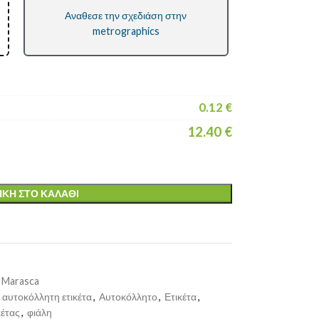
Αναθεσε την σχεδιάση στην
metrographics
0.12
€
12.40
€
ΚΗ ΣΤΟ ΚΑΛΆΘΙ
ν Marasca
αυτοκόλλητη ετικέτα
,
Αυτοκόλλητο
,
Ετικέτα
,
κέτας
,
φιάλη