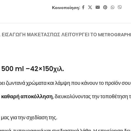
Κοινοποίηση:
Α ΕΙΣΑΓΩΓΗ ΜΑΚΕΤΑΣ
ΠΩΣ ΛΕΙΤΟΥΡΓΕΙ ΤΟ METROGRAPH
a 500 ml –42×150χιλ.
ει ζωντανά χρώματα και λάμψη που κάνουν το προϊόν σου ν
ι καθαρή αποκόλληση,
διευκολύνοντας την τοποθέτηση τ
μας για την σχεδίαση της.
φικά, τυπογραφικά και σχεδιαστικά λάθη. Η επιχείρηση δεν