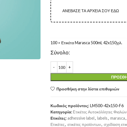
ΑΝΕΒΑΣΕ ΤΑ ΑΡΧΕΙΑ ΣΟΥ ΕΔΩ
100
Ετικέτα Marasca 500ml, 42x150χιλ.
×
Σύνολο:
ΠΡΟΣΘΉ
Προσθήκη στην λίστα επιθυμιών
Κωδικός προϊόντος:
LM500-42x150-F6
Κατηγορία:
Eτικέτες Αυτοκόλλητες Φιαλώ
Ετικέτες:
adhessive label
,
labels
,
marasca
,
Ετικέτες
,
ετικέτες προϊόντων
,
σχεδίαση ετι