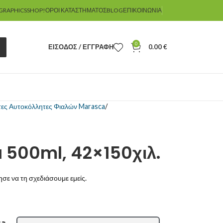
GRAPHICSSHOP!
ΌΡΟΙ ΚΑΤΑΣΤΉΜΑΤΟΣ
BLOG
ΕΠΙΚΟΙΝΩΝΊΑ
0
ΕΊΣΟΔΟΣ / ΕΓΓΡΑΦΉ
0.00
€
τες Αυτοκόλλητες Φιαλών Marasca
 500ml, 42×150χιλ.
σε να τη σχεδιάσουμε εμείς.