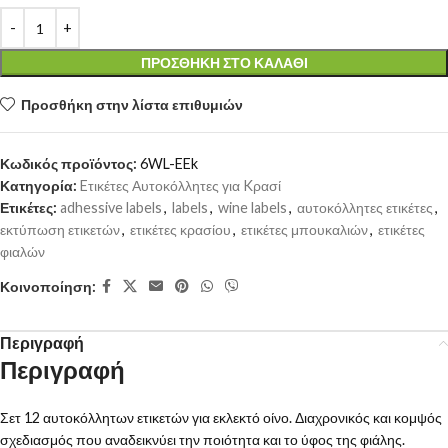
ΠΡΟΣΘΉΚΗ ΣΤΟ ΚΑΛΆΘΙ
Προσθήκη στην λίστα επιθυμιών
Κωδικός προϊόντος:
6WL-EEk
Κατηγορία:
Eτικέτες Αυτοκόλλητες για Kρασί
Ετικέτες:
adhessive labels
,
labels
,
wine labels
,
αυτοκόλλητες ετικέτες
,
εκτύπωση ετικετών
,
ετικέτες κρασίου
,
ετικέτες μπουκαλιών
,
ετικέτες
φιαλών
Κοινοποίηση:
Περιγραφή
Περιγραφή
Σετ 12 αυτοκόλλητων ετικετών για εκλεκτό οίνο. Διαχρονικός και κομψός
σχεδιασμός που αναδεικνύει την ποιότητα και το ύφος της φιάλης.