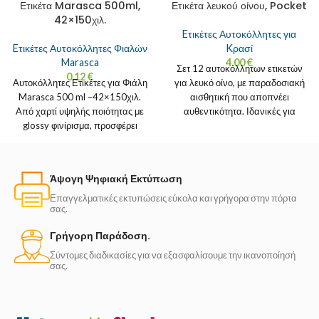
Ετικέτα Marasca 500ml,
Ετικέτα λευκού οίνου, Pocket
42×150χιλ.
Eτικέτες Αυτοκόλλητες για
Eτικέτες Αυτοκόλλητες Φιαλών
Kρασί
Marasca
4.00
€
Σετ 12 αυτοκόλλητων ετικετών
0.12
€
Αυτοκόλλητες Ετικέτες για Φιάλη
για λευκό οίνο, με παραδοσιακή
Marasca 500 ml –42×150χιλ.
αισθητική που αποπνέει
Από χαρτί υψηλής ποιότητας με
αυθεντικότητα. Ιδανικές για
glossy φινίρισμα, προσφέρει
σπιτικά κρασιά, οικογενειακά
ζωντανά χρώματα και λάμψη
κελλάρια ή
Άψογη Ψηφιακή Εκτύπωση
Επαγγελματικές εκτυπώσεις εύκολα και γρήγορα στην πόρτα
σας.
Γρήγορη Παράδοση.
Σύντομες διαδικασίες για να εξασφαλίσουμε την ικανοποίησή
σας.