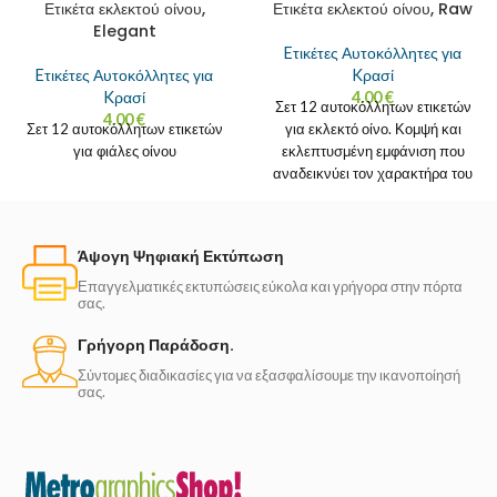
Ετικέτα εκλεκτού οίνου,
Ετικέτα εκλεκτού οίνου, Raw
Elegant
Eτικέτες Αυτοκόλλητες για
Eτικέτες Αυτοκόλλητες για
Kρασί
Kρασί
4.00
€
Σετ 12 αυτοκόλλητων ετικετών
4.00
€
Σετ 12 αυτοκόλλητων ετικετών
για εκλεκτό οίνο. Κομψή και
για φιάλες οίνου
εκλεπτυσμένη εμφάνιση που
αναδεικνύει τον χαρακτήρα του
εκλεκτού οίνου. Όλες οι
Άψογη Ψηφιακή Εκτύπωση
Επαγγελματικές εκτυπώσεις εύκολα και γρήγορα στην πόρτα
σας.
Γρήγορη Παράδοση.
Σύντομες διαδικασίες για να εξασφαλίσουμε την ικανοποίησή
σας.