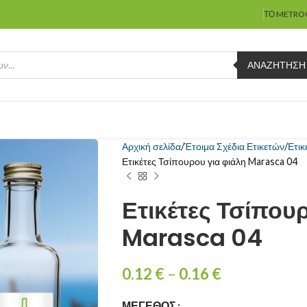
ΤΟ METRO
ΑΝΑΖΉΤΗΣΗ
Αρχική σελίδα
Έτοιμα Σχέδια Ετικετών
Ετικ
Ετικέτες Τσίπουρου για φιάλη Marasca 04
Ετικέτες Τσίπου
Marasca 04
0.12
€
–
0.16
€
ΜΈΓΕΘΟΣ