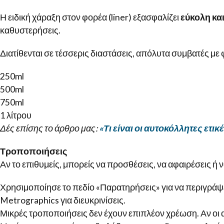
Η ειδική χάραξη στον φορέα (liner) εξασφαλίζει
εύκολη κα
καθυστερήσεις.
Διατίθενται σε τέσσερις διαστάσεις, απόλυτα συμβατές με 
250ml
500ml
750ml
1 λίτρου
Δές επίσης το άρθρο μας:
«Τι είναι οι αυτοκόλλητες ετικ
Τροποποιήσεις
Αν το επιθυμείς, μπορείς να προσθέσεις, να αφαιρέσεις ή να
Χρησιμοποίησε το πεδίο «Παρατηρήσεις» για να περιγράψε
Metrographics για διευκρινίσεις.
Μικρές τροποποιήσεις δεν έχουν επιπλέον χρέωση. Αν οι 