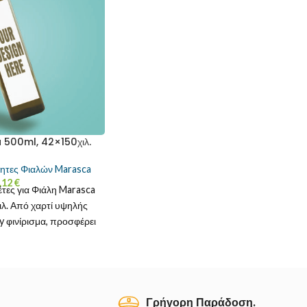
 500ml, 42×150χιλ.
λητες Φιαλών Marasca
.12
€
έτες για Φιάλη Marasca
ιλ. Από χαρτί υψηλής
y φινίρισμα, προσφέρει
ματα και λάμψη
Γρήγορη Παράδοση.