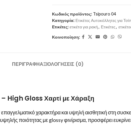
Κωδικός προϊόντος:
Tsipouro 04
Κατηγορία:
Ετικέτες Αυτοκόλλητες για Τσ
Ετικέτες:
ετικέτα για ρακή
,
Ετικέτες
,
ετικέτ
Κοινοποίηση:
ΠΕΡΙΓΡΑΦΉ
ΑΞΙΟΛΟΓΉΣΕΙΣ (0)
 – High Gloss Χαρτί με Χάραξη
παγγελματικό χαρακτήρα και υψηλή αισθητική στη συσκευα
ί υψηλής ποιότητας με glossy φινίρισμα, προσφέρει ευκρίν