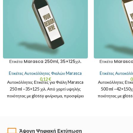
Ετικέτα Marasca 250ml, 35×125χιλ.
Ετικέτα Marasca
Eτικέτες Αυτοκόλλητες Φιαλών Marasca
Eτικέτες Αυτοκόλ
0.12
€
0
Αυτοκόλλητες Ετικέτες για Φιάλη Marasca
Αυτοκόλλητες Ετικ
250 ml –35×125 χιλ. Από χαρτί υψηλής
500 ml –42×150χ
ποιότητας με glossy φινίρισμα, προσφέρει
ποιότητας με gloss
ζωντανά χρώματα και
ζωντανά χρώ
Άψογη Ψηφιακή Εκτύπωση