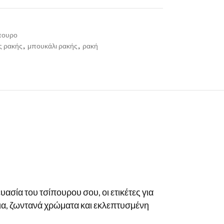
ίπουρο
ες ρακής
,
μπουκάλι ρακής
,
ρακή
σία του τσίπουρου σου, οι ετικέτες για
εια, ζωντανά χρώματα και εκλεπτυσμένη