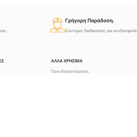
Γρήγορη Παράδοση.
σας.
Σύντομες διαδικασίες για να εξασφαλ
ΈΣ
ΆΛΛΑ ΧΡΉΣΙΜΑ
Όροι Καταστήματος
α
Πολιτική Απορρήτου
ographicsShop!
Πώς λειτουργεί το MetrographicsShop!
νία
Πολιτική Αποστολής και Χρόνοι Παράδοσης
Μέθοδοι Πληρωμής
Πολιτική Επιστροφών