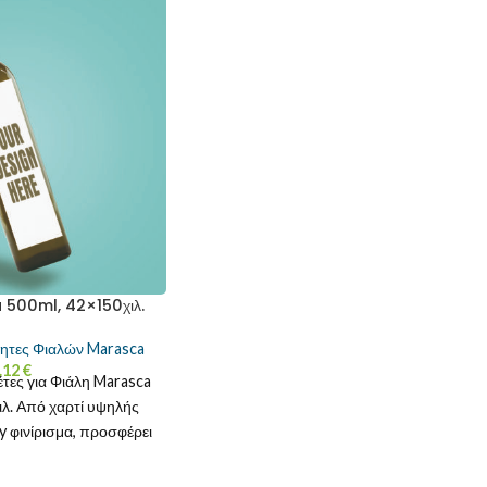
 500ml, 42×150χιλ.
λητες Φιαλών Marasca
.12
€
έτες για Φιάλη Marasca
ιλ. Από χαρτί υψηλής
y φινίρισμα, προσφέρει
ματα και λάμψη