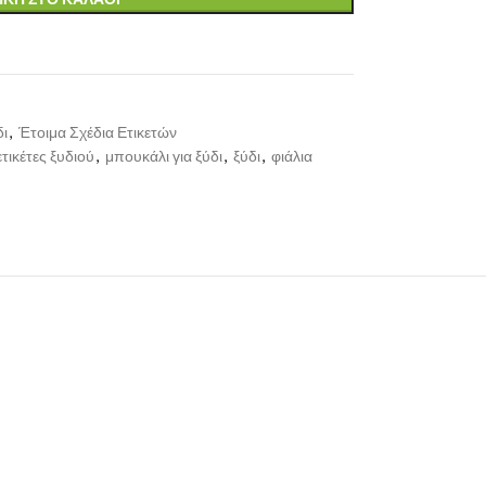
δι
,
Έτοιμα Σχέδια Ετικετών
ετικέτες ξυδιού
,
μπουκάλι για ξύδι
,
ξύδι
,
φιάλια