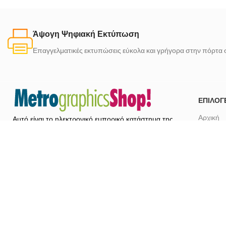
Άψογη Ψηφιακή Εκτύπωση
Επαγγελματικές εκτυπώσεις εύκολα και γρήγορα στην πόρτα 
ΕΠΙΛΟΓ
Αρχική
Αυτό είναι το ηλεκτρονικό εμπορικό κατάστημα της
Metrographics.
Προϊόντ
Το Metr
Επισκεφτείτε τον κεντρικό ιστότοπο της
Metrographics
για να ανακαλύψετε τον κόσμο του
Επικοινω
design, του branding και της εκτύπωσης.