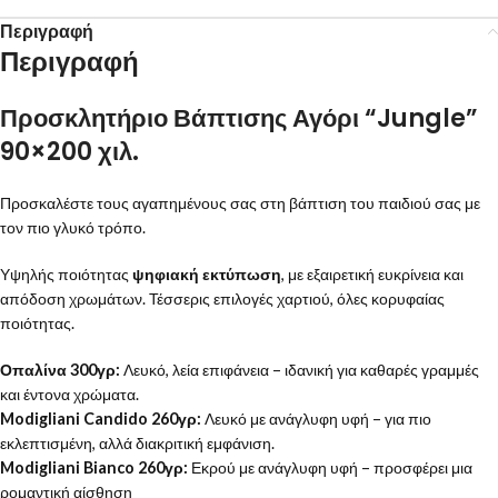
Περιγραφή
Περιγραφή
Προσκλητήριο Βάπτισης Αγόρι “Jungle”
90×200 χιλ.
Προσκαλέστε τους αγαπημένους σας στη βάπτιση του παιδιού σας με
τον πιο γλυκό τρόπο.
Υψηλής ποιότητας
ψηφιακή εκτύπωση
, με εξαιρετική ευκρίνεια και
απόδοση χρωμάτων. Τέσσερις επιλογές χαρτιού, όλες κορυφαίας
ποιότητας.
Οπαλίνα 300γρ:
Λευκό, λεία επιφάνεια – ιδανική για καθαρές γραμμές
και έντονα χρώματα.
Modigliani Candido 260γρ:
Λευκό με ανάγλυφη υφή – για πιο
εκλεπτισμένη, αλλά διακριτική εμφάνιση.
Modigliani Bianco 260γρ:
Εκρού με ανάγλυφη υφή – προσφέρει μια
ρομαντική αίσθηση