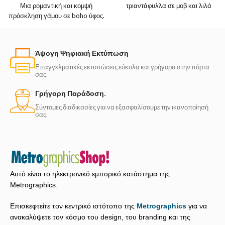
Μια ρομαντική και κομψή
τριαντάφυλλα σε μοβ και λιλά
πρόσκληση γάμου σε boho ύφος.
τόνους. Ιδανικό για
Με απαλές παστέλ
Άψογη Ψηφιακή Εκτύπωση
Επαγγελματικές εκτυπώσεις εύκολα και γρήγορα στην πόρτα
σας.
Γρήγορη Παράδοση.
Σύντομες διαδικασίες για να εξασφαλίσουμε την ικανοποίησή
σας.
Αυτό είναι το ηλεκτρονικό εμπορικό κατάστημα της
Metrographics.
Επισκεφτείτε τον κεντρικό ιστότοπο της
Metrographics
για να
ανακαλύψετε τον κόσμο του design, του branding και της