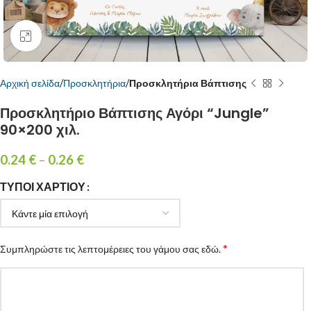
Κάντε κλικ για μεγέθυνση
Αρχική σελίδα
Προσκλητήρια
Προσκλητήρια Βάπτισης
Προσκλητήριο Βάπτισης Αγόρι “Jungle”
90×200 χιλ.
0.24
€
–
0.26
€
ΤΎΠΟΙ ΧΑΡΤΙΟΎ
*
Συμπληρώστε τις λεπτομέρειες του γάμου σας εδώ.