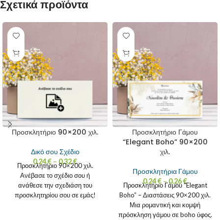
Σχετικά προϊόντα
Προσκλητήριο 90×200 χιλ.
Προσκλητήριο Γάμου
“Elegant Boho” 90×200
χιλ.
Δικό σου Σχέδιο
0.24
€
–
0.32
€
Προσκλητήριο 90×200 χιλ.
Προσκλητήρια Γάμου
Ανέβασε το σχέδιο σου ή
0.24
€
–
0.26
€
ανάθεσε την σχεδιάση του
Προσκλητήριο Γάμου “Elegant
προσκλητηρίου σου σε εμάς!
Boho” – Διαστάσεις 90×200 χιλ.
Εκτύπωσε το προσκλητήριο της
Μια ρομαντική και κομψή
πρόσκληση γάμου σε boho ύφος.