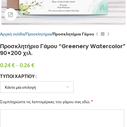
Κάντε κλικ για μεγέθυνση
Αρχική σελίδα
Προσκλητήρια
Προσκλητήρια Γάμου
Προσκλητήριο Γάμου “Greenery Watercolor”
90×200 χιλ.
0.24
€
–
0.26
€
ΤΎΠΟΙ ΧΑΡΤΙΟΎ
*
Συμπληρώστε τις λεπτομέρειες του γάμου σας εδώ.