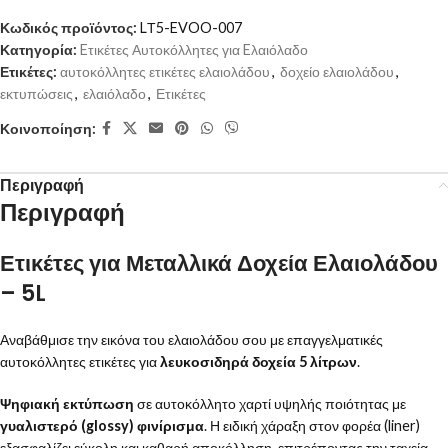
Κωδικός προϊόντος:
LΤ5-EVOO-007
Κατηγορία:
Eτικέτες Αυτοκόλλητες για Eλαιόλαδο
Ετικέτες:
αυτοκόλλητες ετικέτες ελαιολάδου
,
δοχείο ελαιολάδου
,
εκτυπώσεις
,
ελαιόλαδο
,
Ετικέτες
Κοινοποίηση:
Περιγραφή
Περιγραφή
Ετικέτες για Μεταλλικά Δοχεία Ελαιολάδου
– 5L
Αναβάθμισε την εικόνα του ελαιολάδου σου με επαγγελματικές
αυτοκόλλητες ετικέτες για
λευκοσιδηρά δοχεία 5 λίτρων
.
Ψηφιακή εκτύπωση
σε αυτοκόλλητο χαρτί υψηλής ποιότητας με
γυαλιστερό (glossy) φινίρισμα
. Η ειδική χάραξη στον φορέα (liner)
εξασφαλίζει εύκολη και καθαρή αποκόλληση, επιτρέποντας την ταχεία