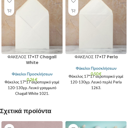
ΦΑΚΕΛΟΣ 17×17 Chagall
ΦΑΚΕΛΟΣ 17×17 Perla
White
Φάκελοι Προσκλήσεων
Φάκελοι Προσκλήσεων
0.50
€
Φάκελος 17*17 αεροπορικό γομέ
0.26
€
Φάκελος 17*17 αεροπορικό γομέ
120-130γρ. Λευκό περλέ Perla
120-130γρ. Λευκό γραμμωτό
1263.
Chagall White 1021.
Σχετικά προϊόντα