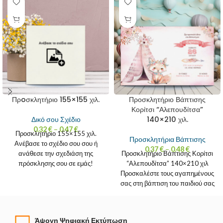
Πρoσκλητήριο 155×155 χιλ.
Προσκλητήριο Βάπτισης
Κορίτσι “Αλεπουδίτσα”
140×210 χιλ.
Δικό σου Σχέδιο
0.32
€
–
0.47
€
Προσκλητήριο 155×155 χιλ.
Προσκλητήρια Βάπτισης
Ανέβασε το σχέδιο σου σου ή
0.37
€
–
0.48
€
ανάθεσε την σχεδιάση της
Προσκλητήριο Βάπτισης Κορίτσι
πρόσκλησης σου σε εμάς!
“Αλεπουδίτσα” 140×210 χιλ
Εκτύπωσε το προσκλητήριο
Προσκαλέστε τους αγαπημένους
σας στη βάπτιση του παιδιού σας
με τον πιο γλυκό τρόπο.
Άψογη Ψηφιακή Εκτύπωση